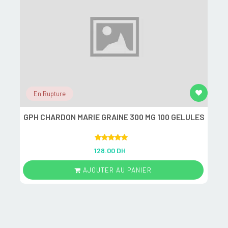
En Rupture
GPH CHARDON MARIE GRAINE 300 MG 100 GELULES
R
Rated
5.00
128.00 DH
out of 5
AJOUTER AU PANIER