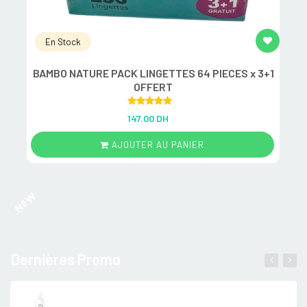
En Stock
BAMBO NATURE PACK LINGETTES 64 PIECES x 3+1
M
OFFERT
Rated
5.00
147.00 DH
out of 5
AJOUTER AU PANIER
NEW
Dernières Promo