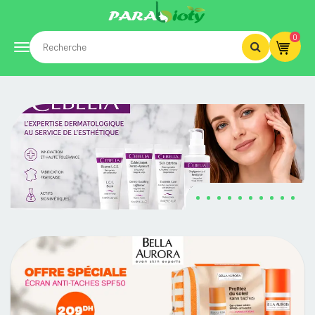
0
Toggle
navigation
PARABIOTY.MA