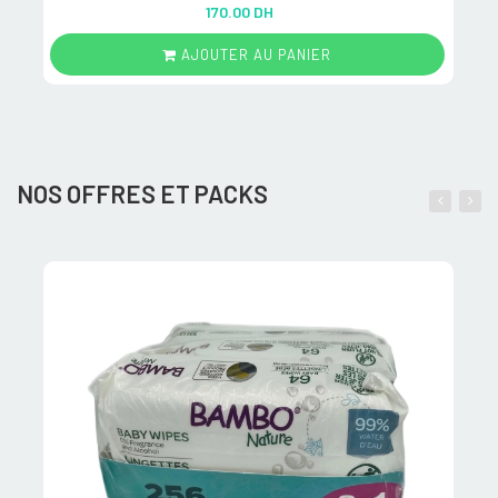
Rated
5.00
170.00 DH
out of 5
AJOUTER AU PANIER
NOS OFFRES ET PACKS