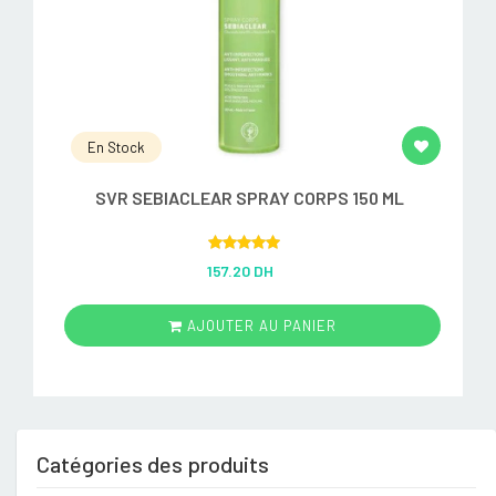
En Stock
SVR SEBIACLEAR SPRAY CORPS 150 ML
Rated
5.00
157.20 DH
out of 5
AJOUTER AU PANIER
Catégories des produits