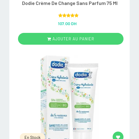
Dodie Crème De Change Sans Parfum 75 Ml
Rated
5.00
107.00 DH
out of 5
AJOUTER AU PANIER
En Stock