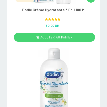
Dodie Crème Hydratante 3 En 1 100 Ml
Rated
5.00
130.00 DH
out of 5
AJOUTER AU PANIER