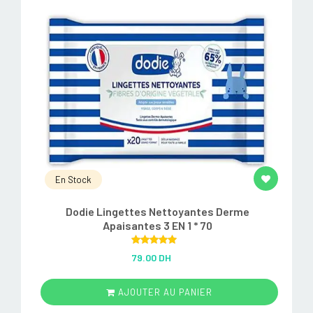
En Stock
Dodie Lingettes Nettoyantes Derme
Apaisantes 3 EN 1 * 70
Rated
5.00
79.00 DH
out of 5
AJOUTER AU PANIER