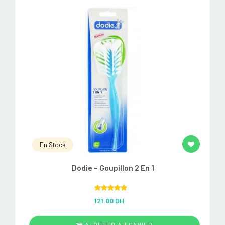
En Stock
Dodie – Goupillon 2 En 1
Rated
5.00
121.00 DH
out of 5