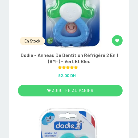
En Stock
Dodie – Anneau De Dentition Réfrigéré 2 En 1
(6M+) – Vert Et Bleu
Rated
5.00
92.00 DH
out of 5
AJOUTER AU PANIER