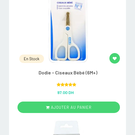
En Stock
Dodie – Ciseaux Bébé (6M+)
Rated
5.00
97.00 DH
out of 5
AJOUTER AU PANIER