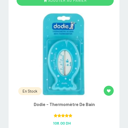
AJOUTER AU PANIER
En Stock
Dodie – Thermomètre De Bain
Rated
5.00
108.00 DH
out of 5