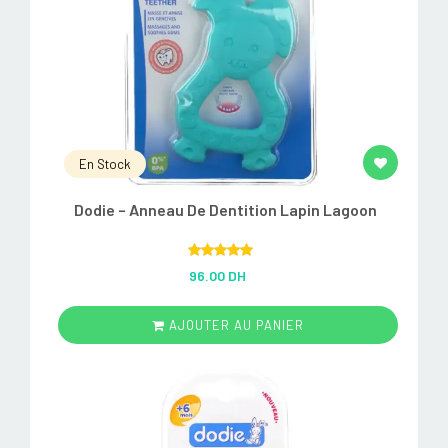
En Stock
Dodie – Anneau De Dentition Lapin Lagoon
Rated
5.00
96.00 DH
out of 5
AJOUTER AU PANIER