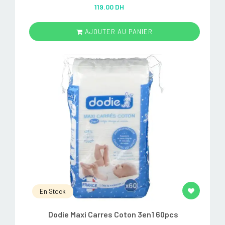
Rated
5.00
119.00 DH
out of 5
AJOUTER AU PANIER
En Stock
Dodie Maxi Carres Coton 3en1 60pcs