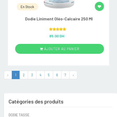
En Stock
Dodie Liniment Oléo-Calcaire 250 Ml
Rated
5.00
85.00 DH
out of 5
AJOUTER AU PANIER
‹
1
2
3
4
5
6
7
›
Catégories des produits
DODIE TASSE