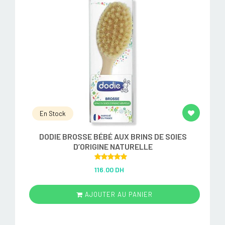
En Stock
DODIE BROSSE BÉBÉ AUX BRINS DE SOIES
D’ORIGINE NATURELLE
Rated
5.00
116.00 DH
out of 5
AJOUTER AU PANIER