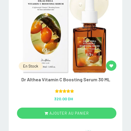
En Stock
Dr Althea Vitamin C Boosting Serum 30 ML
Rated
5.00
320.00 DH
out of 5
AJOUTER AU PANIER