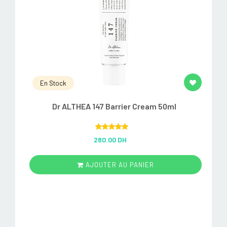
En Stock
Dr ALTHEA 147 Barrier Cream 50ml
Rated
5.00
280.00 DH
out of 5
AJOUTER AU PANIER