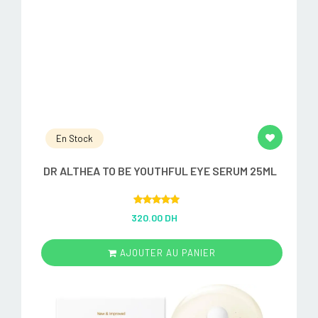
En Stock
DR ALTHEA TO BE YOUTHFUL EYE SERUM 25ML
Rated
5.00
320.00 DH
out of 5
AJOUTER AU PANIER