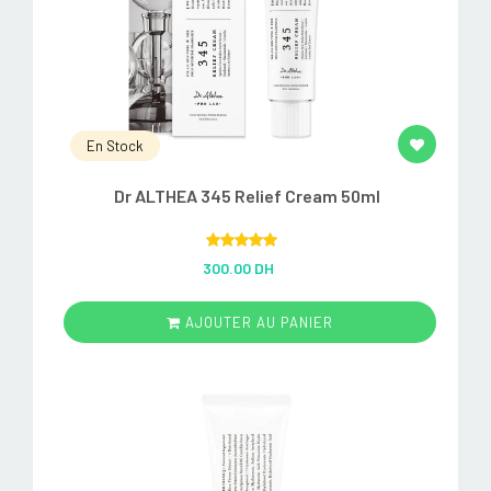
En Stock
Dr ALTHEA 345 Relief Cream 50ml
Rated
5.00
300.00 DH
out of 5
AJOUTER AU PANIER