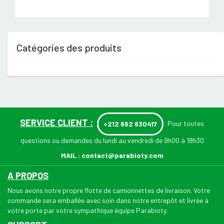
Catégories des produits
SERVICE CLIENT :
Pour toutes
+212 662 630417
questions ou demandes du lundi au vendredi de 9h00 à 18h30
MAIL :
contact@parabioty.com
A PROPOS
Nous avons notre propre flotte de camionnettes de livraison. Votre
commande sera emballée avec soin dans notre entrepôt et livrée à
votre porte par votre sympathique équipe Parabioty.