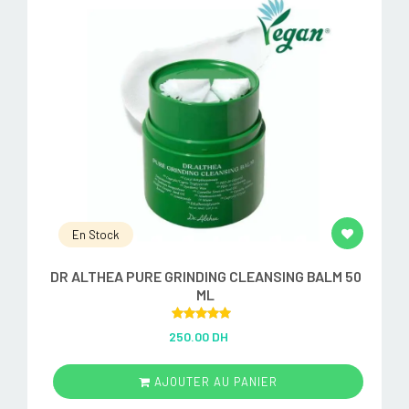
En Stock
DR ALTHEA PURE GRINDING CLEANSING BALM 50
ML
Rated
5.00
250.00 DH
out of 5
AJOUTER AU PANIER