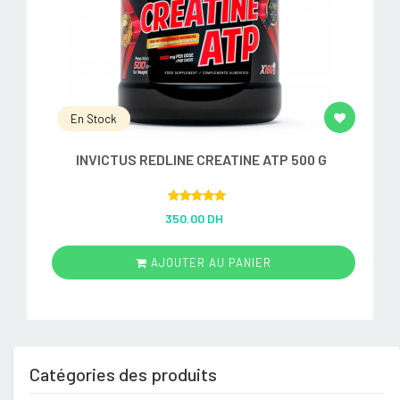
En Stock
INVICTUS REDLINE CREATINE ATP 500 G
Rated
5.00
350.00 DH
out of 5
AJOUTER AU PANIER
Catégories des produits