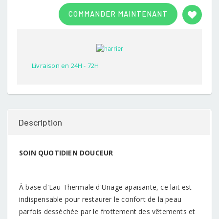
Rated
1
3.00
COMMANDER MAINTENANT
out of
5
based
on
customer
rating
Livraison en 24H - 72H
Description
SOIN QUOTIDIEN DOUCEUR
À base d'Eau Thermale d'Uriage apaisante, ce lait est
indispensable pour restaurer le confort de la peau
parfois desséchée par le frottement des vêtements et