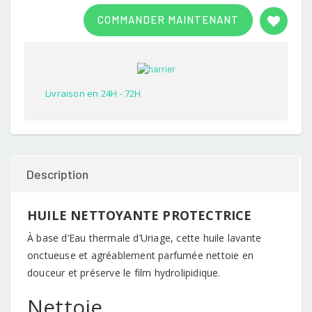
Rated
1
3.00
COMMANDER MAINTENANT
out of
5
based
on
customer
rating
Livraison en 24H - 72H
Description
HUILE NETTOYANTE PROTECTRICE
À base d’Eau thermale d’Uriage, cette huile lavante
onctueuse et agréablement parfumée nettoie en
douceur et préserve le film hydrolipidique.
Nettoie