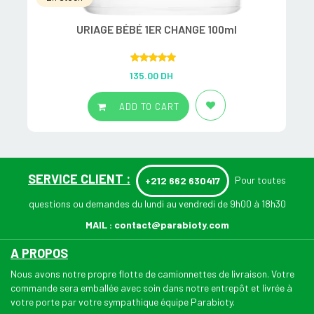
URIAGE BÉBÉ 1ER CHANGE 100ml
Rated
5.00
135.00
DH
out of 5
ADD TO CART
SERVICE CLIENT :
Pour toutes
+212 662 630417
questions ou demandes du lundi au vendredi de 9h00 à 18h30
MAIL :
contact@parabioty.com
A PROPOS
Nous avons notre propre flotte de camionnettes de livraison. Votre
commande sera emballée avec soin dans notre entrepôt et livrée à
votre porte par votre sympathique équipe Parabioty.