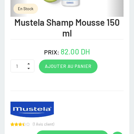
En Stock
Mustela Shamp Mousse 150
ml
82.00 DH
PRIX:
AJOUTER AU PANIER
(
1
Avis client)
Rated
1
3.00