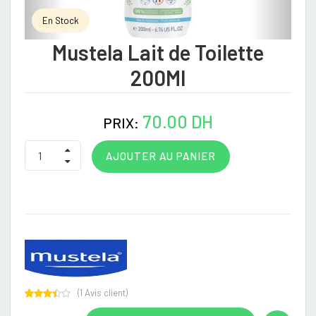
En Stock
Mustela Lait de Toilette
200Ml
70.00 DH
PRIX:
AJOUTER AU PANIER
(
1
Avis client)
Rated
1
3.00