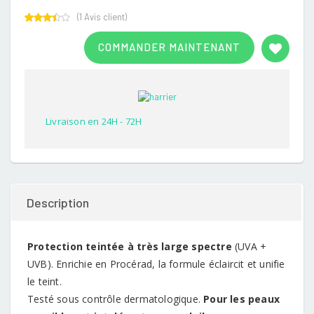
(
1
Avis client)
Rated
1
3.00
COMMANDER MAINTENANT
out of
5
based
on
customer
rating
Livraison en 24H - 72H
Description
Protection teintée à très large spectre
(UVA +
UVB). Enrichie en Procérad, la formule éclaircit et unifie
le teint.
Testé sous contrôle dermatologique.
Pour les peaux