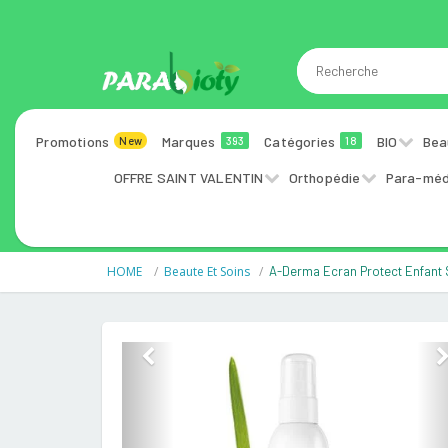
Promotions
Marques
Catégories
BIO
Bea
New
393
18
OFFRE SAINT VALENTIN
Orthopédie
Para-méd
HOME
Beaute Et Soins
A-Derma Ecran Protect Enfant
Previous