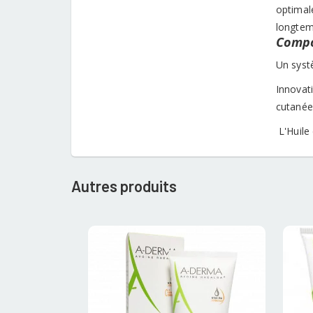
optimale
longtemp
Compo
Un syst
Innovati
cutanée 
L'Huile 
Autres produits