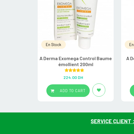
En Stock
En
A Derma Exomega Control Baume
A D
émollient 200ml
Rated
5.00
224.00
DH
out of 5
ADD TO CART
SERVICE CLIENT 