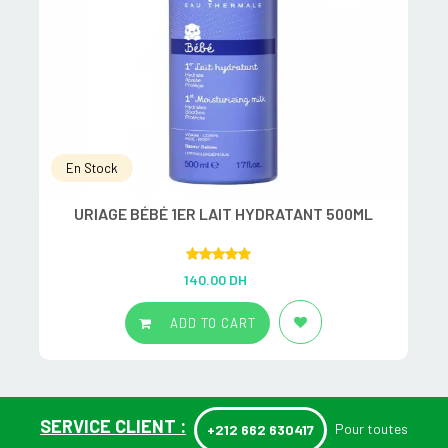
En Stock
URIAGE BÉBÉ 1ER LAIT HYDRATANT 500ML
Rated
5.00
140.00
DH
out of 5
ADD TO CART
SERVICE CLIENT :
Pour toutes
+212 662 630417