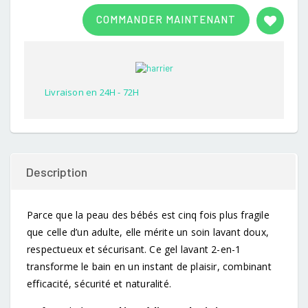
Rated
1
3.00
COMMANDER MAINTENANT
out of
5
based
on
customer
rating
Livraison en 24H - 72H
Description
Parce que la peau des bébés est cinq fois plus fragile
que celle d’un adulte, elle mérite un soin lavant doux,
respectueux et sécurisant. Ce gel lavant 2-en-1
transforme le bain en un instant de plaisir, combinant
efficacité, sécurité et naturalité.