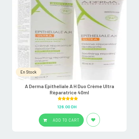
En Stock
A Derma Epitheliale A H Duo Crème Ultra
Rèparatrice 40ml
Rated
5.00
126.00
DH
out of 5
ADD TO CART