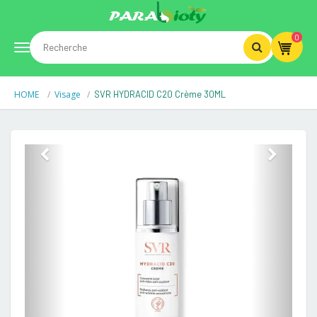
0
Toggle
HOME
Visage
SVR HYDRACID C20 Crème 30ML
navigation
Previous
Next