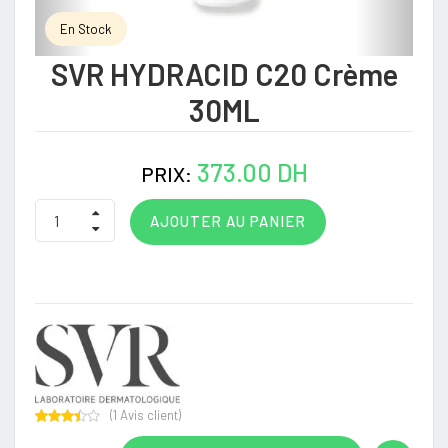
En Stock
SVR HYDRACID C20 Crème
30ML
373.00 DH
PRIX:
AJOUTER AU PANIER
(
1
Avis client)
Rated
1
3.00