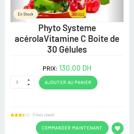
En Stock
Phyto Systeme
acérolaVitamine C Boite de
30 Gélules
130.00 DH
PRIX:
AJOUTER AU PANIER
(
1
Avis client)
Rated
1
3.00
COMMANDER MAINTENANT
out of
5