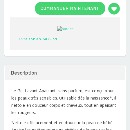
Rated
1
3.00
COMMANDER MAINTENANT
out of
5
based
on
customer
rating
Livraison en 24H - 72H
Description
Le Gel Lavant Apaisant, sans parfum, est conçu pour
les peaux très sensibles. Utilisable dès la naissance*, il
nettoie en douceur corps et cheveux, tout en apaisant
les rougeurs.
Nettoie efficacement et en douceur la peau de bébé.
Apaise les petites rougeurs visibles de la peau et les