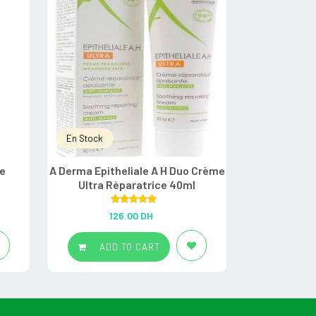
En Stock
En Stock
e
A Derma Epitheliale A H Duo Crème
A Derma Exo
Ultra Rèparatrice 40ml
émol
Rated
5.00
R
126.00
DH
22
out of 5
ADD TO CART
ADD