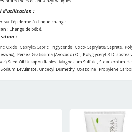
tés protectrices et anti-enzymatiques
 d'utilisation :
er sur l'épiderme à chaque change.
ion
: Change de bébé.
ition :
nc Oxide, Caprylic/Capric Triglyceride, Coco-Caprylate/Caprate, Pol
eeswax), Persea Gratissima (Avocado) Oil, Polyglyceryl-3 Diisostear
er) Seed Oil Unsaponifiables, Magnesium Sulfate, Stearlkonium Hexto
, Sodium Levulinate, Uncecyl Duimethyl Oxazoline, Propylene Carbon