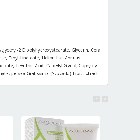
yglyceryl-2 Dipolyhydroxystéarate, Glycerin, Cera
ate, Ethyl Linoleate, Helianthus Annuus
rite, Levulinic Acid, Caprylyl Glycol, Capryloyl
ate, persea Gratissima (Avocado) Fruit Extract.