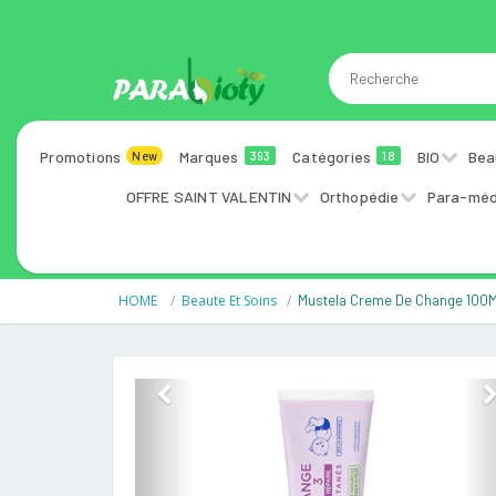
Promotions
Marques
Catégories
BIO
Bea
New
393
18
OFFRE SAINT VALENTIN
Orthopédie
Para-méd
HOME
Beaute Et Soins
Mustela Creme De Change 100M
Previous