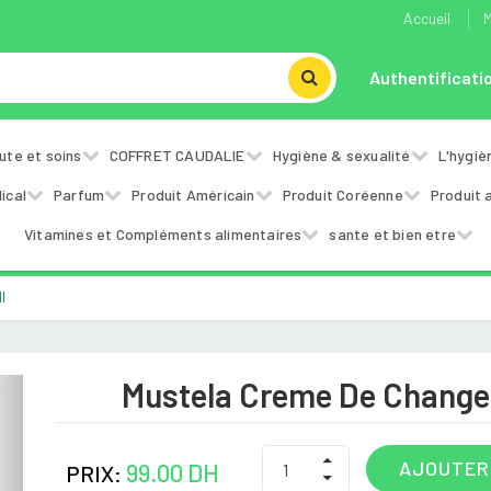
Accueil
M
Authentificati
ute et soins
COFFRET CAUDALIE
Hygiène & sexualité
L'hygiè
ical
Parfum
Produit Américain
Produit Coréenne
Produit 
Vitamines et Compléments alimentaires
sante et bien etre
l
Mustela Creme De Change
Next
AJOUTER
99.00 DH
PRIX: