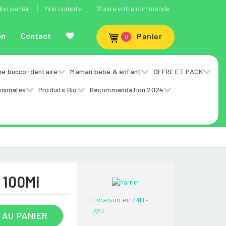
on panier
Mon compte
Suivre votre commande
on
Contact
Panier
0
ne bucco-dentaire
Maman bébé & enfant
OFFRE ET PACK
animales
Produits Bio
Recommandation 2024
 100Ml
Livraison en 24H -
72H
 AU PANIER