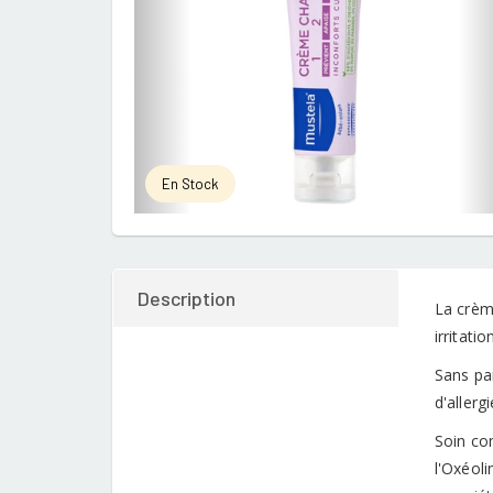
En Stock
Description
La crèm
irritati
Sans pa
d'allerg
Soin com
l'Oxéoli