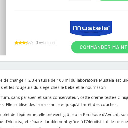
(
1
Avis client)
COMMANDER MAIN
1
Rated
3.00
out of
5
based
on
customer
rating
e de change 1 2 3 en tube de 100 ml du laboratoire Mustela est une
ons et les rougeurs du siège chez le bébé et le nourrisson.
rfum, sans paraben et sans conservateur, cette crème testée clini
ies. Elle s'utilise dès la naissance et jusqu'à l'arrêt des couches.
plet de l'épiderme, elle prévient grâce à la Perséose d'Avocat, sou
ne d'Alcacéa, et répare durablement grâce à l'Oléodistillat de tourne