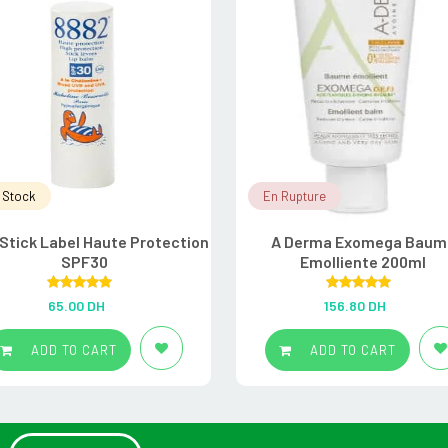
 Stock
En Rupture
Stick Label Haute Protection
A Derma Exomega Baum
SPF30
Emolliente 200ml
Rated
5.00
Rated
5.00
65.00
DH
156.80
DH
out of 5
out of 5
ADD TO CART
ADD TO CART