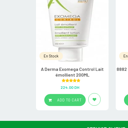
En Stock
En
A Derma Exomega Control Lait
8882 
émollient 200ML
Rated
5.00
224.00
DH
out of 5
ADD TO CART