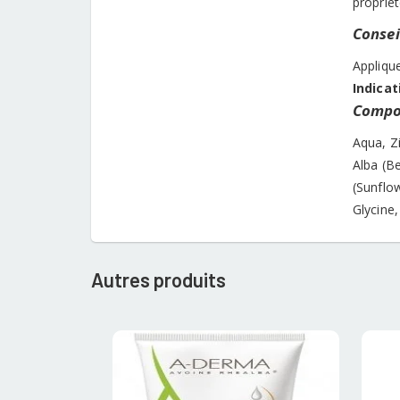
proprié
Conseil
Appliqu
Indicat
Compos
Aqua, Zi
Alba (B
(Sunflow
Glycine
Autres produits