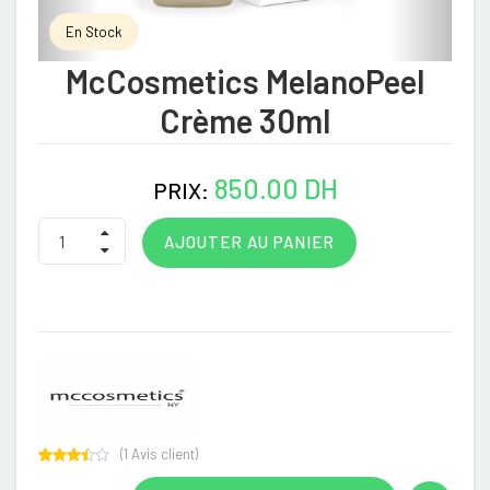
En Stock
McCosmetics MelanoPeel
Crème 30ml
850.00 DH
PRIX:
AJOUTER AU PANIER
(
1
Avis client)
Rated
1
3.00