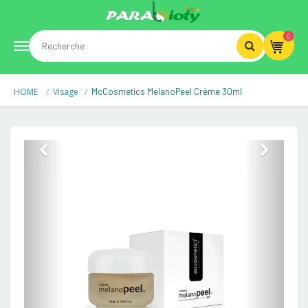
0
Toggle
HOME
Visage
McCosmetics MelanoPeel Crème 30ml
navigation
Previous
Next