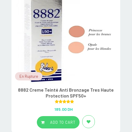
En Rupture
8882 Creme Teinté Anti Bronzage Tres Haute
Protection SPF50+
Rated
5.00
185.00
DH
out of 5
ADD TO CART