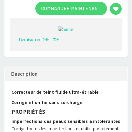
Rated
1
3.00
COMMANDER MAINTENANT
out of
5
based
on
customer
rating
Livraison en 24H - 72H
Description
Correcteur de teint fluide ultra-étirable
Corrige et unifie sans surcharge
PROPRIÉTÉS
Imperfections des peaux sensibles à intolérantes
Corrige toutes les imperfections et unifie parfaitement