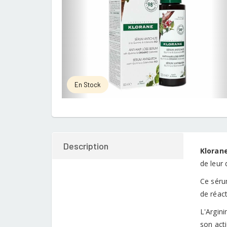
En Stock
Description
Klorane
de leur 
Ce séru
de réact
L'Argin
son acti