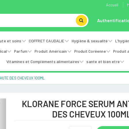
Accueil
M
Authentificati
ute et soins
COFFRET CAUDALIE
Hygiène & sexualité
L'hygiè
ical
Parfum
Produit Américain
Produit Coréenne
Produit 
Vitamines et Compléments alimentaires
sante et bien etre
HUTE DES CHEVEUX 100ML
KLORANE FORCE SERUM AN
Next
DES CHEVEUX 100M