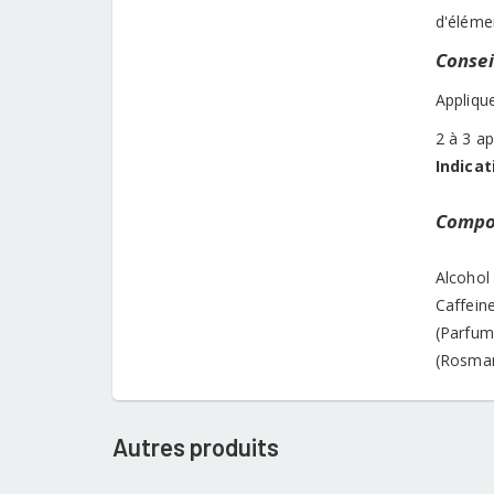
d'élémen
Conseil
Applique
2 à 3 a
Indicat
Compos
Alcohol
Caffein
(Parfum
(Rosmari
Autres produits