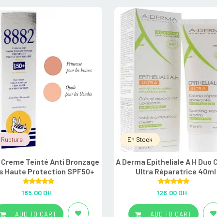
 Rupture
En Stock
 Creme Teinté Anti Bronzage
A Derma Epitheliale A H Duo
s Haute Protection SPF50+
Ultra Rèparatrice 40ml
Rated
5.00
Rated
5.00
185.00
DH
126.00
DH
out of 5
out of 5
ADD TO CART
ADD TO CART