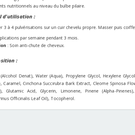
ts nutritionnels au niveau du bulbe pilaire.
 d'utilisation :
r 3 à 4 pulvérisations sur un cuir chevelu propre. Masser puis coiffe
pplications par semaine pendant 3 mois.
ion
: Soin anti-chute de cheveux.
ition :
 (Alcohol Denat), Water (Aqua), Propylene Glycol, Hexylene Glycol
e, Caramel, Cinchona Succirubra Bark Extract, Cleome Spinosa Flo
), Glutamic Acid, Glycerin, Limonene, Pinene (Alpha-Pinenes)
nus Officinalis Leaf Oil), Tocopherol.