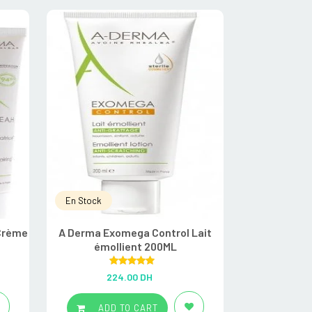
En Stock
En Stock
 Crème
A Derma Exomega Control Lait
A Derma De
émollient 200ML
Cr
Rated
5.00
R
224.00
DH
9
out of 5
ADD TO CART
ADD