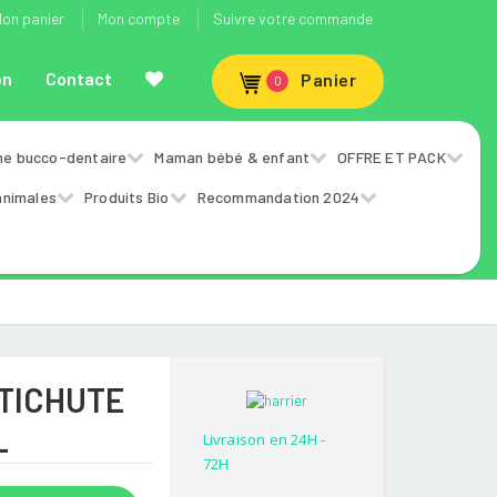
on panier
Mon compte
Suivre votre commande
on
Contact
Panier
0
ne bucco-dentaire
Maman bébé & enfant
OFFRE ET PACK
animales
Produits Bio
Recommandation 2024
TICHUTE
L
Livraison en 24H -
72H