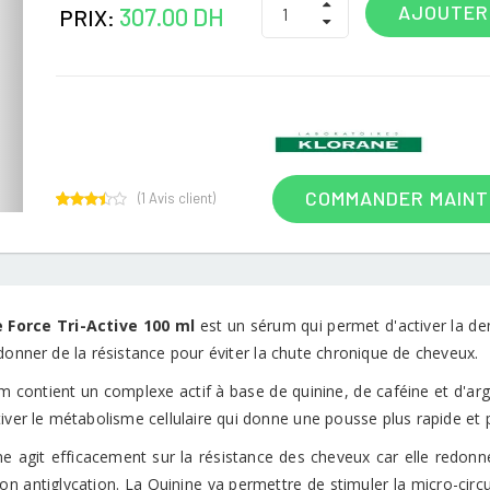
AJOUTER
307.00 DH
PRIX:
COMMANDER MAIN
(
1
Avis client)
1
Rated
3.00
out of
5
based
on
customer
 Force Tri-Active 100 ml
est un sérum qui permet d'activer la den
rating
donner de la résistance pour éviter la chute chronique de cheveux.
m contient un complexe actif à base de quinine, de caféine et d'arg
iver le métabolisme cellulaire qui donne une pousse plus rapide et 
ine agit efficacement sur la résistance des cheveux car elle redonn
on antiglycation. La Quinine va permettre de stimuler la micro-circu