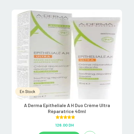
En Stock
A Derma Epitheliale A H Duo Crème Ultra
Rèparatrice 40ml
Rated
5.00
126.00
DH
out of 5