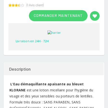
(
1
Avis client)
Rated
1
3.00
COMMANDER MAINTENANT
out of
5
based
on
customer
rating
Livraison en 24H - 72H
Description
L’Eau démaquillante apaisante au bleuet
KLORANE
est une lotion micellaire pour l’hygiène du
visage et des yeux sensibles ou porteurs de lentilles.
Formule très douce : SANS PARABEN, SANS