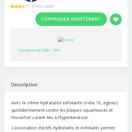
(
1
Avis client)
Rated
1
3.00
COMMANDER MAINTENANT
out of
5
based
on
customer
rating
Livraison en 24H - 72H
Description
Avec la crème hydratante exfoliante Urelia 10, agissez
quotidiennement contre les plaques squameuses et
l’inconfort cutané liés à l’hyperkératose.
L’association d’actifs hydratants et exfoliants permet