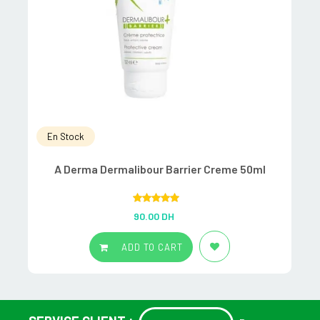
En Stock
A Derma Dermalibour Barrier Creme 50ml
Rated
5.00
90.00
DH
out of 5
ADD TO CART