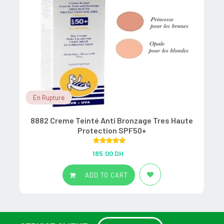
En Rupture
8882 Creme Teinté Anti Bronzage Tres Haute
Protection SPF50+
Rated
5.00
185.00
DH
out of 5
ADD TO CART