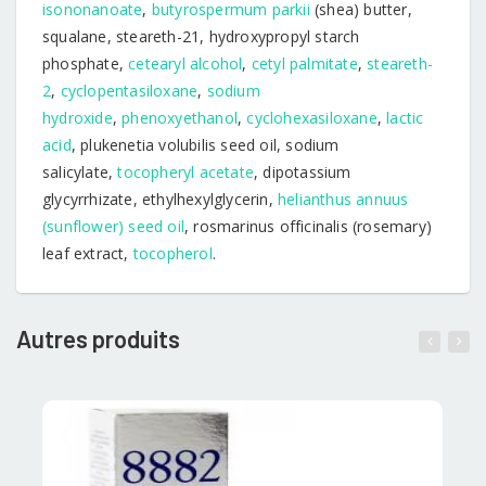
isononanoate
,
butyrospermum parkii
(shea) butter,
squalane, steareth-21, hydroxypropyl starch
phosphate,
cetearyl alcohol
,
cetyl palmitate
,
steareth-
2
,
cyclopentasiloxane
,
sodium
hydroxide
,
phenoxyethanol
,
cyclohexasiloxane
,
lactic
acid
, plukenetia volubilis seed oil, sodium
salicylate,
tocopheryl acetate
, dipotassium
glycyrrhizate, ethylhexylglycerin,
helianthus annuus
(sunflower) seed oil
, rosmarinus officinalis (rosemary)
leaf extract,
tocopherol
.
Autres produits