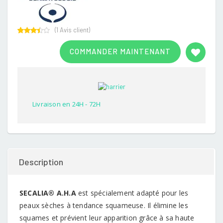
(
1
Avis client)
Rated
1
3.00
COMMANDER MAINTENANT
out of
5
based
on
customer
rating
Livraison en 24H - 72H
Description
SECALIA® A.H.A
est spécialement adapté pour les
peaux sèches à tendance squameuse. Il élimine les
squames et prévient leur apparition grâce à sa haute