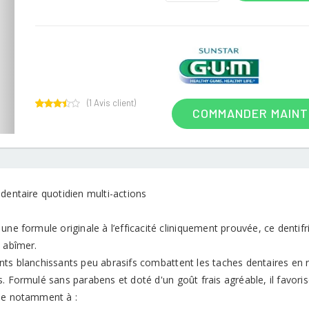
(
1
Avis client)
COMMANDER MAIN
1
Rated
3.00
out of
5
based
on
customer
rating
dentaire quotidien multi-actions
une formule originale à l’efficacité cliniquement prouvée, ce dentif
s abîmer.
ts blanchissants peu abrasifs combattent les taches dentaires en res
. Formulé sans parabens et doté d'un goût frais agréable, il favori
ue notamment à :