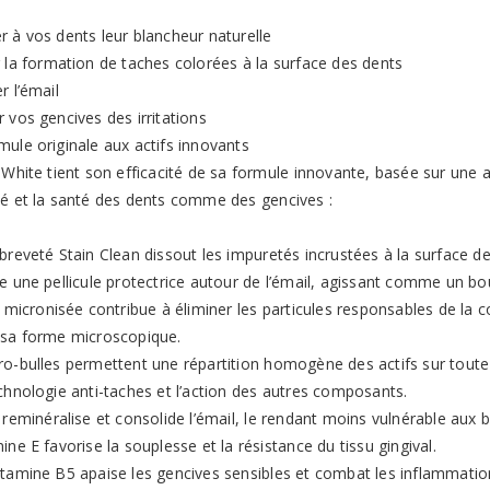
r à vos dents leur blancheur naturelle
r la formation de taches colorées à la surface des dents
r l’émail
 vos gencives des irritations
mule originale aux actifs innovants
 White tient son efficacité de sa formule innovante, basée sur une as
té et la santé des dents comme des gencives :
breveté Stain Clean dissout les impuretés incrustées à la surface de
e une pellicule protectrice autour de l’émail, agissant comme un bo
e micronisée contribue à éliminer les particules responsables de la c
 sa forme microscopique.
o-bulles permettent une répartition homogène des actifs sur toute la
chnologie anti-taches et l’action des autres composants.
 reminéralise et consolide l’émail, le rendant moins vulnérable aux ba
ine E favorise la souplesse et la résistance du tissu gingival.
itamine B5 apaise les gencives sensibles et combat les inflammatio