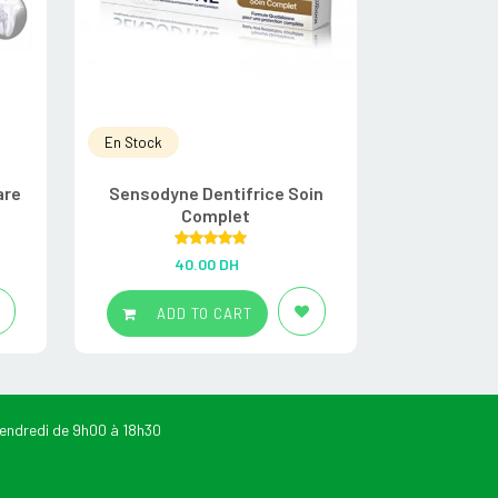
En Stock
En Stock
are
Sensodyne Dentifrice Soin
Sensodyn
Complet
Rated
5.00
R
40.00
DH
4
out of 5
ADD TO CART
ADD
endredi de 9h00 à 18h30