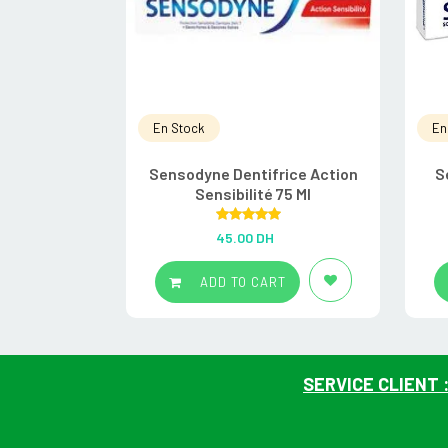
En Stock
En
Sensodyne Dentifrice Action
S
Sensibilité 75 Ml
Rated
5.00
45.00
DH
out of 5
ADD TO CART
SERVICE CLIENT 