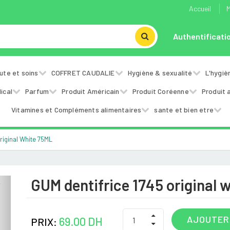
Accueil
M
Authentificati
ute et soins
COFFRET CAUDALIE
Hygiène & sexualité
L'hygiè
ical
Parfum
Produit Américain
Produit Coréenne
Produit 
Vitamines et Compléments alimentaires
sante et bien etre
riginal White 75ML
GUM dentifrice 1745 original 
Next
AJOUTER
69.00 DH
PRIX: