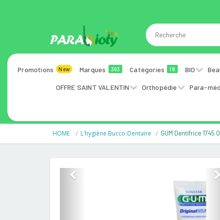
Promotions
Marques
Catégories
BIO
Bea
New
393
18
OFFRE SAINT VALENTIN
Orthopédie
Para-méd
HOME
L'hygiène Bucco-Dentaire
GUM Dentifrice 1745 O
Previous