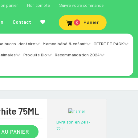
on panier
Mon compte
Suivre votre commande
on
Contact
Panier
0
ne bucco-dentaire
Maman bébé & enfant
OFFRE ET PACK
animales
Produits Bio
Recommandation 2024
white 75ML
Livraison en 24H -
72H
 AU PANIER