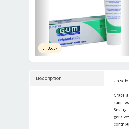
En Stock
Description
Un soin 
Grâce à 
sans le
Ses agen
gencives
contrib