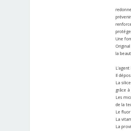
redonne
préveni
renforce
protéger
Une for
Original
la beau
L’agent 
Il dépos
La silic
grâce à
Les micr
de la te
Le fluor
La vitam
La prov