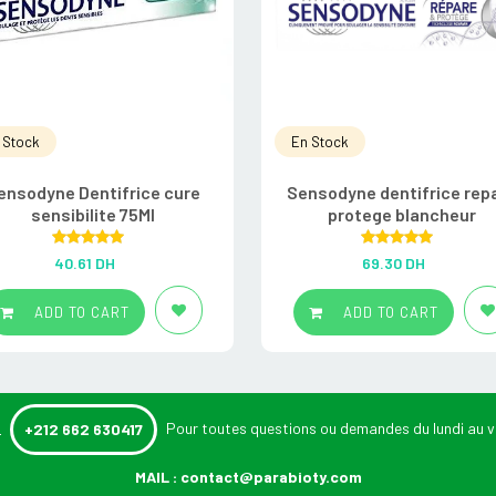
 Stock
En Stock
ensodyne Dentifrice cure
Sensodyne dentifrice rep
sensibilite 75Ml
protege blancheur
Rated
5.00
Rated
5.00
40.61
DH
69.30
DH
out of 5
out of 5
ADD TO CART
ADD TO CART
:
Pour toutes questions ou demandes du lundi au v
+212 662 630417
MAIL :
contact@parabioty.com