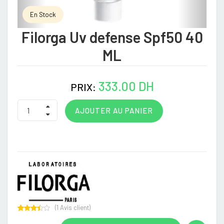
En Stock
Filorga Uv defense Spf50 40
ML
333.00 DH
PRIX:
AJOUTER AU PANIER
(
1
Avis client)
Rated
1
3.00