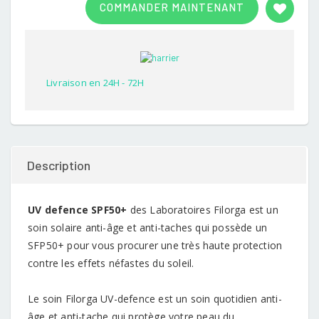
COMMANDER MAINTENANT
out of
5
based
on
customer
rating
Livraison en 24H - 72H
Description
UV defence SPF50+
des Laboratoires Filorga est un
soin solaire anti-âge et anti-taches qui possède un
SFP50+ pour vous procurer une très haute protection
contre les effets néfastes du soleil.
Le soin Filorga UV-defence est un soin quotidien anti-
âge et anti-tache qui protège votre peau du