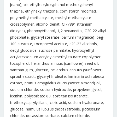
[nano], bis-ethylhexyloxyphenol methoxyphenyl
triazine, ethylhexyl triazone, corn starch modified,
polymethyl methacrylate, methyl methacrylate
crosspolymer, alcohol denat, CI77891 (titanium
dioxyde), phenoxyéthanol, 1,2 hexanediol, C20-22 alkyl
phosphate, glyceryl stearate, parfum (fragrance), peg-
100 stearate, tocopheryl acetate, c20-22 alcohols,
decyl glucoside, sucrose palmitate, hydroxyéthyl
acrylate/sodium acryloyldimethyl taurate copolymer
tocopherol, helianthus annuus (sunflower) seed oil,
xanthan gum, glycerin, helianthus annuus (sunflower)
sprout extract, glyceryl linoleate, laminaria ochroleuca
extract, prunus amygdalus dulcis (sweet almond) oil,
sodium chloride, sodium hydroxide, propylene glycol,
lecithin, polysorbate 60, sorbitan isostearate,
triethoxycaprylysilane, citric acid, sodium hyaluronate,
glucose, humulus lupulus (hops) strobile, potassium
chloride, potassium sorbate, calcium chloride,