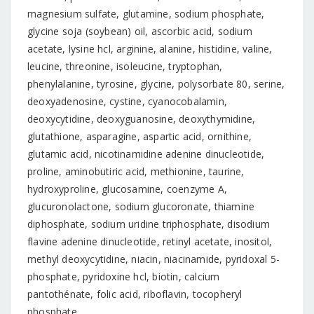
magnesium sulfate, glutamine, sodium phosphate,
glycine soja (soybean) oil, ascorbic acid, sodium
acetate, lysine hcl, arginine, alanine, histidine, valine,
leucine, threonine, isoleucine, tryptophan,
phenylalanine, tyrosine, glycine, polysorbate 80, serine,
deoxyadenosine, cystine, cyanocobalamin,
deoxycytidine, deoxyguanosine, deoxythymidine,
glutathione, asparagine, aspartic acid, ornithine,
glutamic acid, nicotinamidine adenine dinucleotide,
proline, aminobutiric acid, methionine, taurine,
hydroxyproline, glucosamine, coenzyme A,
glucuronolactone, sodium glucoronate, thiamine
diphosphate, sodium uridine triphosphate, disodium
flavine adenine dinucleotide, retinyl acetate, inositol,
methyl deoxycytidine, niacin, niacinamide, pyridoxal 5-
phosphate, pyridoxine hcl, biotin, calcium
pantothénate, folic acid, riboflavin, tocopheryl
phosphate.