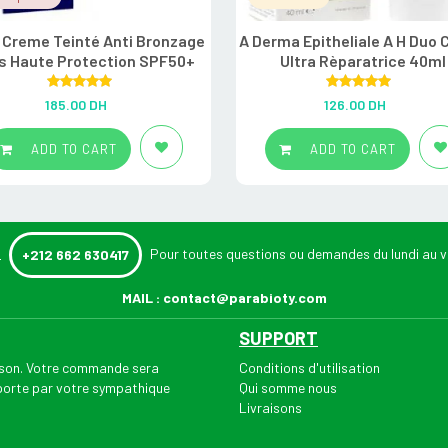
 Creme Teinté Anti Bronzage
A Derma Epitheliale A H Duo
s Haute Protection SPF50+
Ultra Rèparatrice 40ml
Rated
5.00
Rated
5.00
185.00
DH
126.00
DH
out of 5
out of 5
ADD TO CART
ADD TO CART
:
Pour toutes questions ou demandes du lundi au v
+212 662 630417
MAIL :
contact@parabioty.com
SUPPORT
aison. Votre commande sera
Conditions d'utilisation
 porte par votre sympathique
Qui somme nous
Livraisons