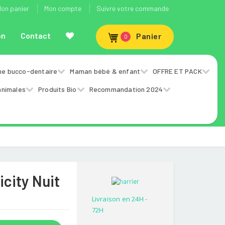
on panier
Mon compte
Suivre votre commande
on
Contact
Panier
0
ne bucco-dentaire
Maman bébé & enfant
OFFRE ET PACK
animales
Produits Bio
Recommandation 2024
icity Nuit
Livraison en 24H -
72H