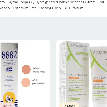
rol, Glycine, Soja Oil, Hydrogenated Palm Glycerides Citrate, Sod
Alcohol, Trisodium Edta, Caprylyl Glycol, BHT Parfum.
 Rupture
En Stock