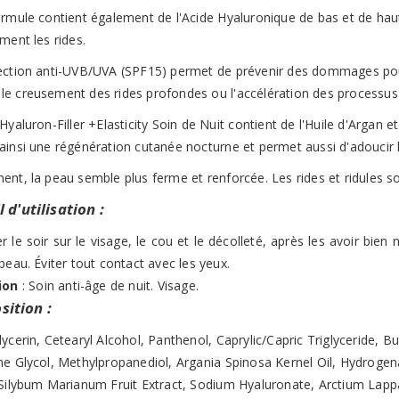
ormule contient également de l'Acide Hyaluronique de bas et de hau
ment les rides.
ection anti-UVB/UVA (SPF15) permet de prévenir des dommages pouv
e creusement des rides profondes ou l'accélération des processus 
Hyaluron-Filler +Elasticity Soin de Nuit contient de l'Huile d'Argan et e
ainsi une régénération cutanée nocturne et permet aussi d'adoucir 
nt, la peau semble plus ferme et renforcée. Les rides et ridules sont
 d'utilisation :
r le soir sur le visage, le cou et le décolleté, après les avoir bi
peau. Éviter tout contact avec les yeux.
ion
: Soin anti-âge de nuit. Visage.
ition :
ycerin, Cetearyl Alcohol, Panthenol, Caprylic/Capric Triglyceride, Bu
ne Glycol, Methylpropanediol, Argania Spinosa Kernel Oil, Hydroge
 Silybum Marianum Fruit Extract, Sodium Hyaluronate, Arctium Lappa 