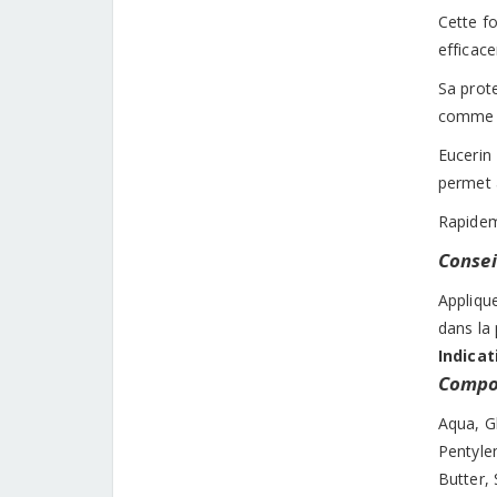
Cette f
efficace
Sa prot
comme l
Eucerin 
permet 
Rapideme
Conseil
Applique
dans la 
Indicat
Compos
Aqua, Gl
Pentyle
Butter,