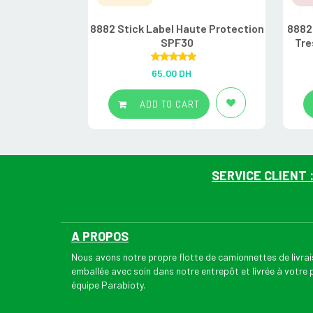
8882 Stick Label Haute Protection
8882
SPF30
Tre
Rated
5.00
65.00
DH
out of 5
ADD TO CART
SERVICE CLIENT 
A PROPOS
Nous avons notre propre flotte de camionnettes de livr
emballée avec soin dans notre entrepôt et livrée à votre
équipe Parabioty.