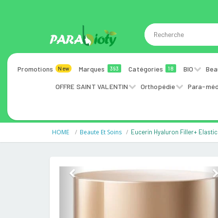
Promotions
Marques
Catégories
BIO
Bea
New
393
18
OFFRE SAINT VALENTIN
Orthopédie
Para-méd
HOME
Beaute Et Soins
Eucerin Hyaluron Filler+ Elastic
Previous