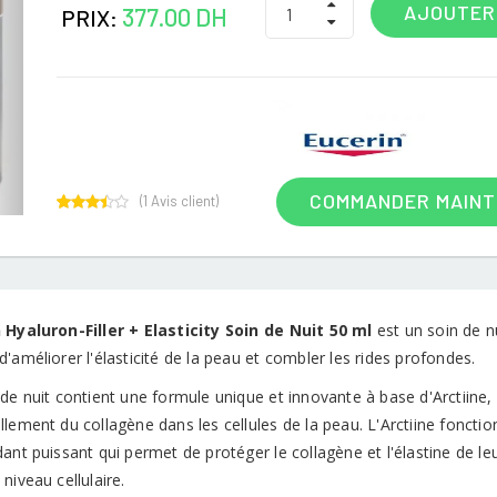
AJOUTER
377.00 DH
PRIX:
COMMANDER MAIN
(
1
Avis client)
1
Rated
3.00
out of
5
based
on
customer
 Hyaluron-Filler + Elasticity Soin de Nuit 50 ml
est un soin de n
rating
'améliorer l'élasticité de la peau et combler les rides profondes.
de nuit contient une formule unique et innovante à base d'Arctiine, u
lement du collagène dans les cellules de la peau. L'Arctiine foncti
ant puissant qui permet de protéger le collagène et l'élastine de leu
niveau cellulaire.