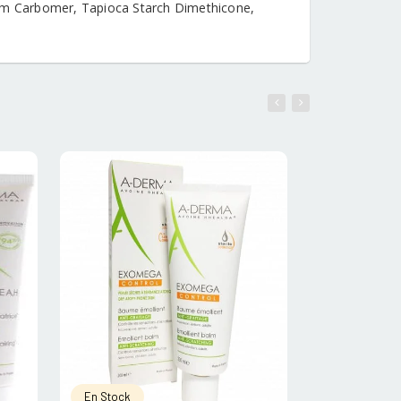
ium Carbomer, Tapioca Starch Dimethicone,
En Stock
En Stock