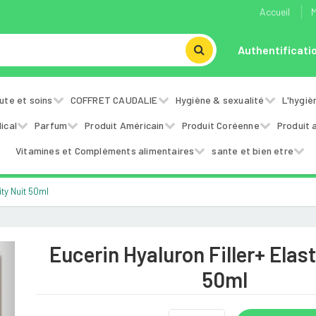
Accueil
M
Authentificati
ute et soins
COFFRET CAUDALIE
Hygiène & sexualité
L'hygiè
ical
Parfum
Produit Américain
Produit Coréenne
Produit 
Vitamines et Compléments alimentaires
sante et bien etre
ity Nuit 50ml
Eucerin Hyaluron Filler+ Elast
Next
50ml