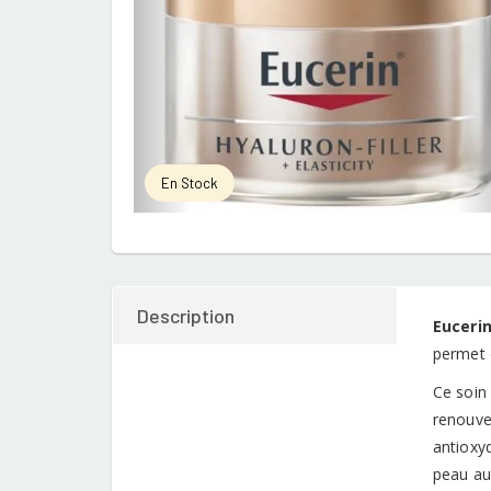
En Stock
Description
Eucerin
permet d
Ce soin 
renouvel
antioxyd
peau au 