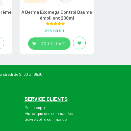
 Crème
A Derma Exomega Control Baume
A-derma Exo
émollient 200ml
émollie
Rated
5.00
R
224.00
DH
22
out of 5
ADD TO CART
ADD
endredi de 9h00 à 18h30
SERVICE CLIENTS
Mon compte
Historique des commandes
Suivre votre commande