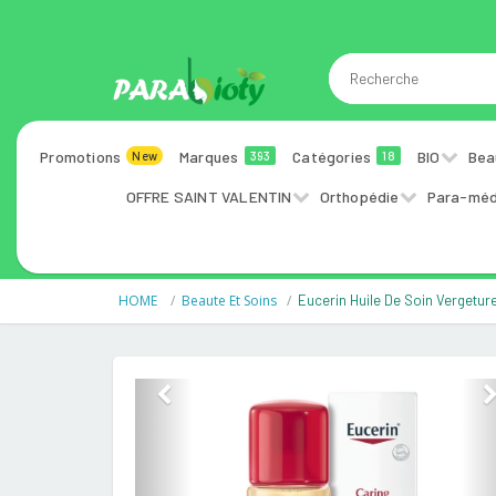
Promotions
Marques
Catégories
BIO
Bea
New
393
18
OFFRE SAINT VALENTIN
Orthopédie
Para-méd
HOME
Beaute Et Soins
Eucerin Huile De Soin Vergetur
Previous