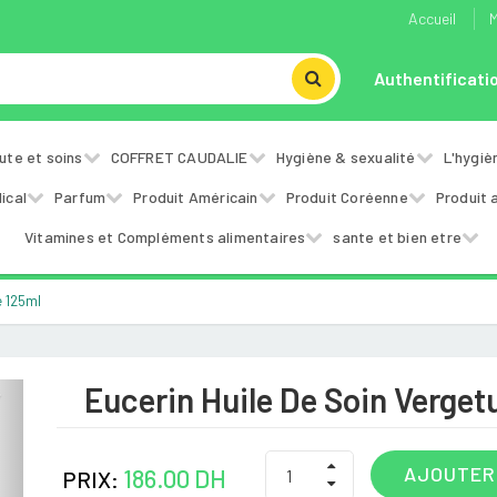
Accueil
M
Authentificati
ute et soins
COFFRET CAUDALIE
Hygiène & sexualité
L'hygiè
ical
Parfum
Produit Américain
Produit Coréenne
Produit 
Vitamines et Compléments alimentaires
sante et bien etre
e 125ml
Eucerin Huile De Soin Verget
Next
AJOUTER
186.00 DH
PRIX: