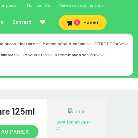
on panier
Mon compte
Suivre votre commande
on
Contact
Panier
0
ne bucco-dentaire
Maman bébé & enfant
OFFRE ET PACK
animales
Produits Bio
Recommandation 2024
ure 125ml
Livraison en 24H -
72H
 AU PANIER