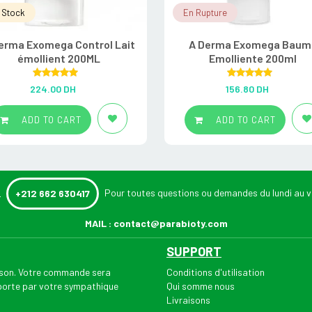
 Stock
En Rupture
erma Exomega Control Lait
A Derma Exomega Baum
émollient 200ML
Emolliente 200ml
Rated
5.00
Rated
5.00
224.00
DH
156.80
DH
out of 5
out of 5
ADD TO CART
ADD TO CART
:
Pour toutes questions ou demandes du lundi au v
+212 662 630417
MAIL :
contact@parabioty.com
SUPPORT
aison. Votre commande sera
Conditions d'utilisation
 porte par votre sympathique
Qui somme nous
Livraisons