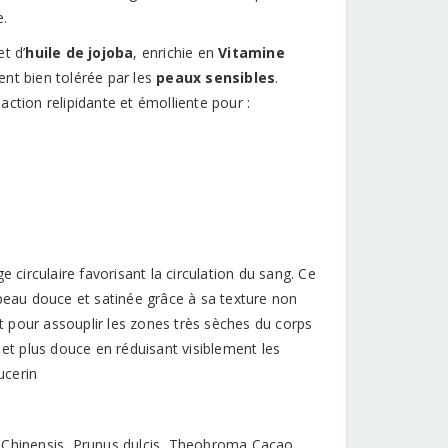
e.
t d’
huile de jojoba
, enrichie en
Vitamine
ent bien tolérée par les
peaux sensibles
.
ction relipidante et émolliente pour :
 circulaire favorisant la circulation du sang. Ce
 peau douce et satinée grâce à sa texture non
 pour assouplir les zones très sèches du corps
 et plus douce en réduisant visiblement les
ucerin
Chinensis, Prunus dulcis, Theobroma Cacao,