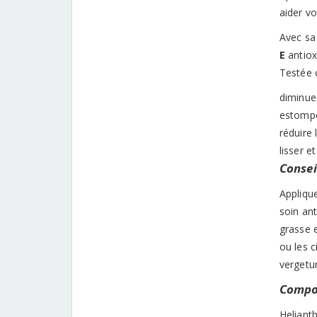
aider vo
Avec sa
E
antiox
Testée c
diminue
estomper
réduire 
lisser e
Conseil
Applique
soin an
grasse 
ou les c
vergetur
Compos
Heliant