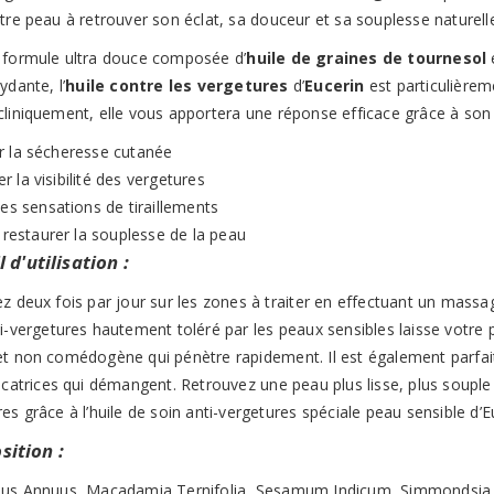
tre peau à retrouver son éclat, sa douceur et sa souplesse naturell
 formule ultra douce composée d’
huile de graines de tournesol
e
ydante, l’
huile contre les vergetures
d’
Eucerin
est particulièrem
liniquement, elle vous apportera une réponse efficace grâce à son a
r la sécheresse cutanée
 la visibilité des vergetures
les sensations de tiraillements
t restaurer la souplesse de la peau
 d'utilisation :
z deux fois par jour sur les zones à traiter en effectuant un massage
ti-vergetures hautement toléré par les peaux sensibles laisse votre
et non comédogène qui pénètre rapidement. Il est également parfait
icatrices qui démangent. Retrouvez une peau plus lisse, plus souple
es grâce à l’huile de soin anti-vergetures spéciale peau sensible d’E
ition :
hus Annuus, Macadamia Ternifolia, Sesamum Indicum, Simmondsia 