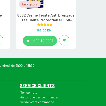
En Rupture
En Stock
e
8882 Creme Teinté Anti Bronzage
8882 Stick La
Tres Haute Protection SPF50+
Rated
5.00
R
185.00
DH
6
out of 5
ADD TO CART
ADD
endredi de 9h00 à 18h30
SERVICE CLIENTS
Mon compte
Historique des commandes
Suivre votre commande