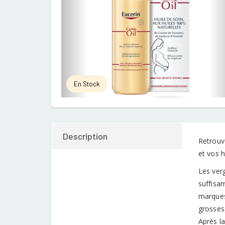
En Stock
Description
Retrouv
et vos h
Les verg
suffisam
marques 
grossess
Après la