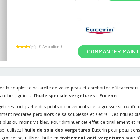
(
1
Avis client)
COMMANDER MAIN
1
Rated
3.00
out of
5
based
on
customer
rating
ez la souplesse naturelle de votre peau et combattez efficacement
anches, grâce à l’
huile spéciale vergetures
d’
Eucerin
.
etures font partie des petits inconvénients de la grossesse ou d’une
ment hydratée perd alors de sa souplesse et s’étire. Des ridules di
plus ou moins visibles. Pour diminuer cet effet de tiraillement et re
e, utilisez l’
huile de soin des vergetures
Eucerin pour peau sens
 grossesse, utilisez l’huile en
traitement anti-vergetures
pour ré