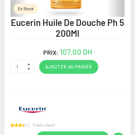
En Stock
Eucerin Huile De Douche Ph 5
200Ml
107.00 DH
PRIX:
AJOUTER AU PANIER
(
1
Avis client)
Rated
1
3.00