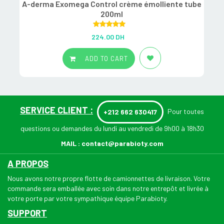
A-derma Exomega Control crème émolliente tube
200ml
Rated
5.00
224.00
DH
out of 5
ADD TO CART
SERVICE CLIENT :
Pour toutes
+212 662 630417
questions ou demandes du lundi au vendredi de 9h00 à 18h30
MAIL :
contact@parabioty.com
A PROPOS
Nous avons notre propre flotte de camionnettes de livraison. Votre
commande sera emballée avec soin dans notre entrepôt et livrée à
votre porte par votre sympathique équipe Parabioty.
SUPPORT