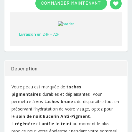
COMMANDER MAINTENANT
out of
5
based
on
customer
rating
Livraison en 24H - 72H
Description
Votre peau est marquée de
taches
pigmentaires
durables et déplaisantes Pour
permettre à vos
taches brunes
de disparaître tout en
préservant l’hydratation de votre visage, optez pour
le
soin de nuit Eucerin Anti-Pigment
.
Il
régénère
et
unifie le teint
au moment le plus
propice pour votre épiderme : pendant votre sommeil.