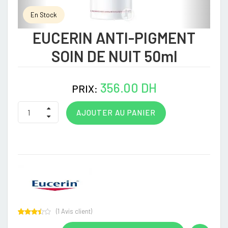
En Stock
EUCERIN ANTI-PIGMENT
SOIN DE NUIT 50ml
356.00 DH
PRIX:
AJOUTER AU PANIER
(
1
Avis client)
Rated
1
3.00