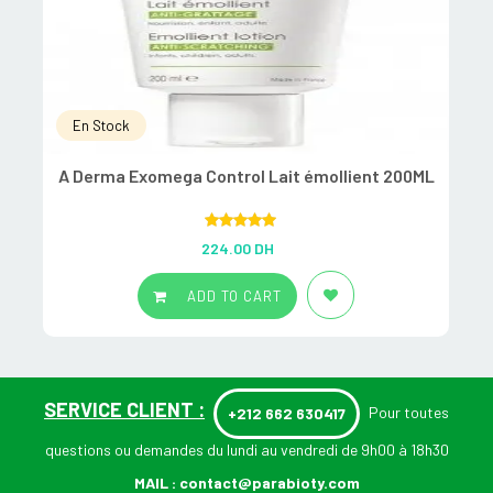
En Stock
A Derma Exomega Control Lait émollient 200ML
A
Rated
5.00
224.00
DH
out of 5
ADD TO CART
SERVICE CLIENT :
Pour toutes
+212 662 630417
questions ou demandes du lundi au vendredi de 9h00 à 18h30
MAIL :
contact@parabioty.com