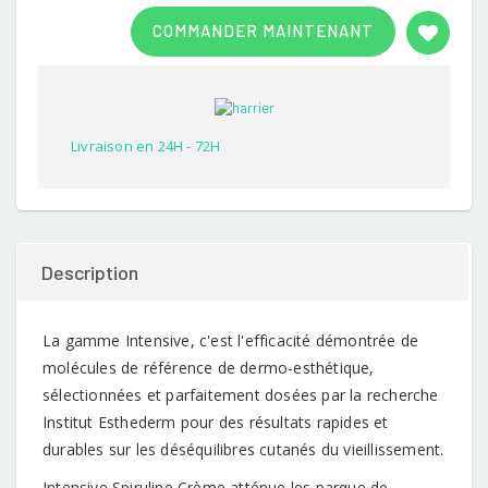
Rated
1
3.00
COMMANDER MAINTENANT
out of
5
based
on
customer
rating
Livraison en 24H - 72H
Description
La gamme Intensive, c'est l'efficacité démontrée de
molécules de référence de dermo-esthétique,
sélectionnées et parfaitement dosées par la recherche
Institut Esthederm pour des résultats rapides et
durables sur les déséquilibres cutanés du vieillissement.
Intensive Spiruline Crème atténue les parque de