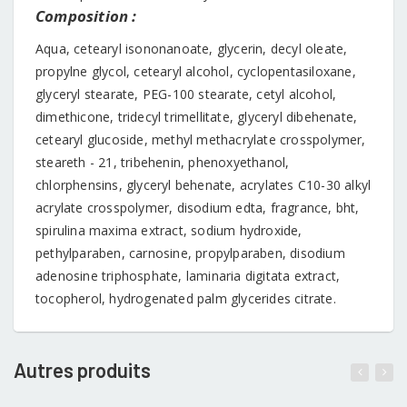
Composition :
Aqua, cetearyl isononanoate, glycerin, decyl oleate,
propylne glycol, cetearyl alcohol, cyclopentasiloxane,
glyceryl stearate, PEG-100 stearate, cetyl alcohol,
dimethicone, tridecyl trimellitate, glyceryl dibehenate,
cetearyl glucoside, methyl methacrylate crosspolymer,
steareth - 21, tribehenin, phenoxyethanol,
chlorphensins, glyceryl behenate, acrylates C10-30 alkyl
acrylate crosspolymer, disodium edta, fragrance, bht,
spirulina maxima extract, sodium hydroxide,
pethylparaben, carnosine, propylparaben, disodium
adenosine triphosphate, laminaria digitata extract,
tocopherol, hydrogenated palm glycerides citrate.
Autres produits