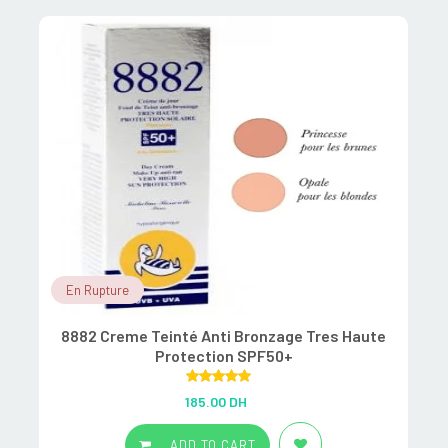
En Rupture
8882 Creme Teinté Anti Bronzage Tres Haute
Protection SPF50+
Rated
5.00
185.00
DH
out of 5
ADD TO CART