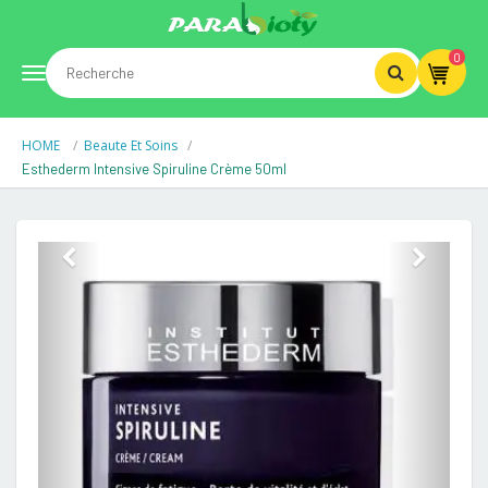
0
Toggle
HOME
Beaute Et Soins
navigation
Esthederm Intensive Spiruline Crème 50ml
Previous
Next