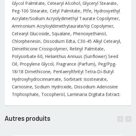
Glycol Palmitate, Cetearyl Alcohol, Glyceryl Stearate,
Peg-100 Stearate, Cetyl Palmitate, Ptfe, Hydroxyethyl
Acrylate/Sodium Acryolydimethyl Taurate Copolymer,
Ammonium Acryloyldimethytaurate/Vp Copolymer,
Cetearyl Glucoside, Squalane, Phenoxyethanol,
Chlorphenesin, Dissodium Edta, C30-45 Alkyl Cetearyl,
Dimethicone Crosspolymer, Retinyl Palmitate,
Polysorbate 60, Helianthus Annuus (Sunflower) Seed
Oil, Propylene Glycol, Fragrance (Parfum), Peg/Ppg-
18/18 Dimethicone, Pentaerylthrityl Tetra-Di-Butyl
Hydroxyhydrocinnamate, Sorbitant Isostearate,
Carnosine, Sodium Hydroxide, Dissodium Adenosine
Triphosphate, Tocopherol, Laminaria Digitata Extract.
Autres produits