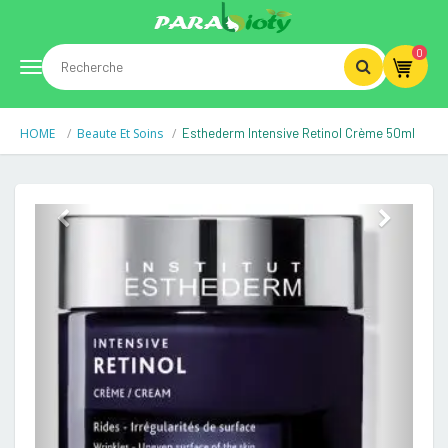
0
Toggle
HOME
Beaute Et Soins
Esthederm Intensive Retinol Crème 50ml
navigation
Previous
Next