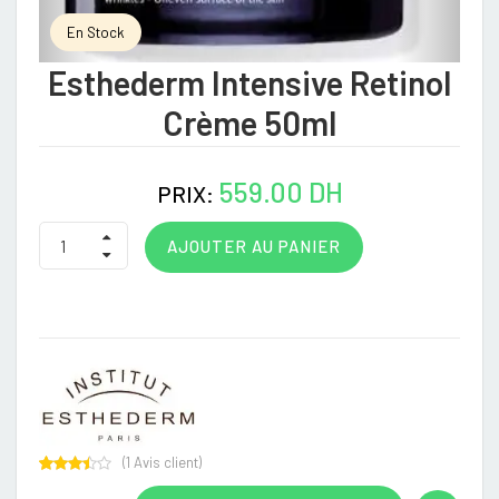
En Stock
Esthederm Intensive Retinol
Crème 50ml
559.00 DH
PRIX:
AJOUTER AU PANIER
(
1
Avis client)
Rated
1
3.00