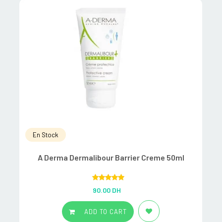
En Stock
A Derma Dermalibour Barrier Creme 50ml
Rated
5.00
90.00
DH
out of 5
ADD TO CART