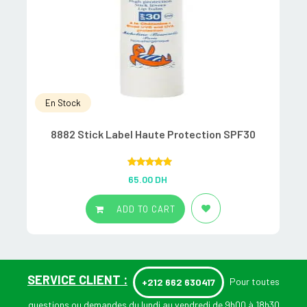
En Stock
8882 Stick Label Haute Protection SPF30
Rated
5.00
65.00
DH
out of 5
ADD TO CART
SERVICE CLIENT :
Pour toutes
+212 662 630417
questions ou demandes du lundi au vendredi de 9h00 à 18h30