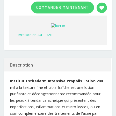
Rated
1
3.00
COMMANDER MAINTENANT
out of
5
based
on
customer
rating
Livraison en 24H - 72H
Description
Institut Esthederm Intensive Propolis Lotion 200
ml
à la texture fine et ultra-fraîche est une lotion
purifiante et décongestionnante recommandée pour
les peaux à tendance acnéique qui présentent des
imperfections, inflammations et micro kystes, ou en
soin complémentaire des traitements de l'acné par