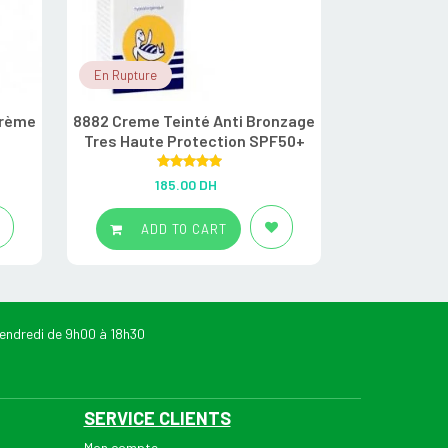
En Rupture
En Stock
crème
8882 Creme Teinté Anti Bronzage
A Derma Epith
Tres Haute Protection SPF50+
Ultra R
Rated
5.00
R
185.00
DH
1
out of 5
ADD TO CART
ADD
endredi de 9h00 à 18h30
SERVICE CLIENTS
Mon compte