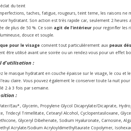
’éclat du teint
mperfections, taches, fatigue, rougeurs, teint terne, les raisons ne 
voir hydratant. Son action est très rapide car, seulement 2 heures ap
ée de plus de 50 %. Ce soin
agit de l’intérieur
pour regonfler les r
 lumineuse, douce et souple.
que pour le visage
convient tout particulièrement aux
peaux dé
nt être utilisé avant une soirée ou un rendez-vous pour un effet b
 d'utilisation :
z le masque hydratant en couche épaisse sur le visage, le cou et le
 l’eau claire. Vous pouvez également le conserver toute la nuit pour 
lé 2 à 3 fois par semaine.
ition :
ter/Eau*, Glycerin, Propylene Glycol Dicaprylate/Dicaprate, Hydro
e, Tridecyl Trimellitate, Cetearyl Alcohol, Cyclopentasiloxane, Glyc
thicone, Glyceryl Dibehenate, Sodium Hyaluronate, Carnosine, Alg
ethyl Acrylate/Sodium Acryloyldimethyltaurate Copolymer, Isohexad