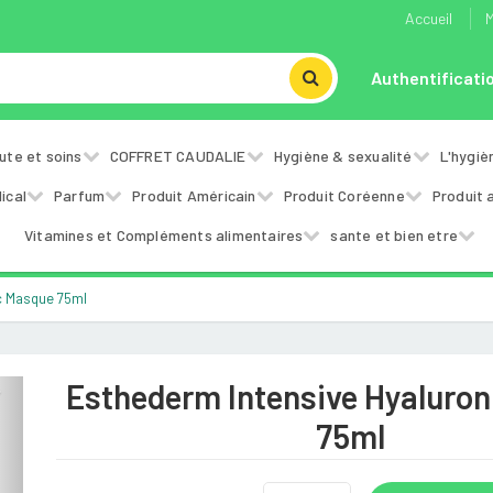
Accueil
M
Authentificati
ute et soins
COFFRET CAUDALIE
Hygiène & sexualité
L'hygiè
ical
Parfum
Produit Américain
Produit Coréenne
Produit 
Vitamines et Compléments alimentaires
sante et bien etre
c Masque 75ml
Esthederm Intensive Hyaluro
Next
75ml