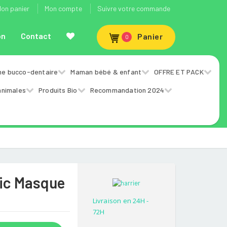
on panier
Mon compte
Suivre votre commande
on
Contact
Panier
0
ne bucco-dentaire
Maman bébé & enfant
OFFRE ET PACK
animales
Produits Bio
Recommandation 2024
nic Masque
Livraison en 24H -
72H