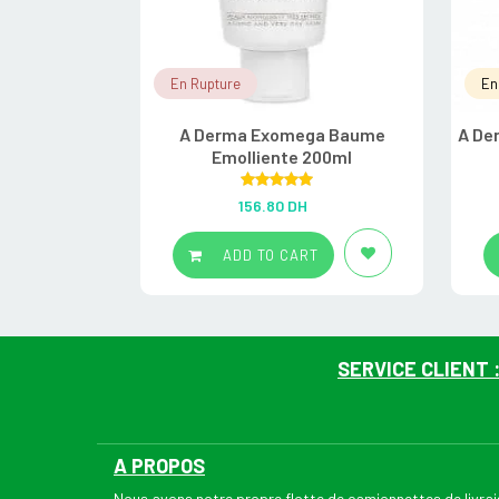
En Rupture
En
A Derma Exomega Baume
A De
Emolliente 200ml
Rated
5.00
156.80
DH
out of 5
ADD TO CART
SERVICE CLIENT 
A PROPOS
Nous avons notre propre flotte de camionnettes de livr