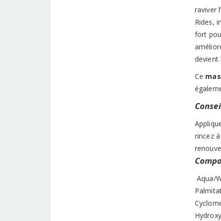
raviver l
Rides, i
fort pou
amélior
devient
Ce
mas
égaleme
Conseil
Applique
rincez à
renouve
Compos
Aqua/Wa
Palmitat
Cyclome
Hydroxy