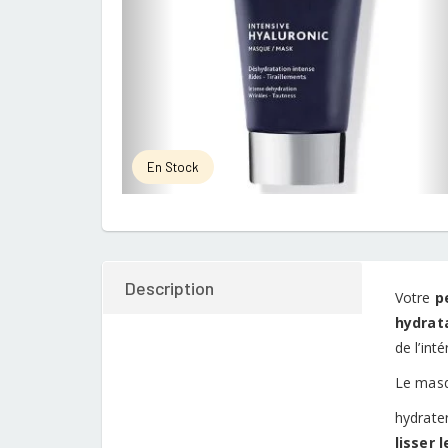
En Stock
Description
Votre
p
hydrat
de l’int
Le masq
hydrate
lisser 