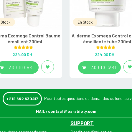
 Stock
En Stock
rma Exomega Control Baume
A-derma Exomega Control 
émollient 200ml
émolliente tube 200ml
Rated
5.00
Rated
5.00
224.00
DH
224.00
DH
out of 5
out of 5
ADD TO CART
ADD TO CART
:
Pour toutes questions ou demandes du lundi au v
+212 662 630417
MAIL :
contact@parabioty.com
SUPPORT
aison. Votre commande sera
Conditions d'utilisation