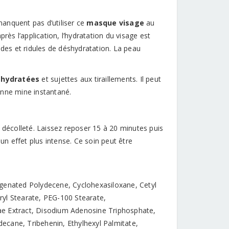
manquent pas d’utiliser ce
masque visage
au
rès l’application, l’hydratation du visage est
ides et ridules de déshydratation. La peau
shydratées
et sujettes aux tiraillements. Il peut
onne mine instantané.
 décolleté. Laissez reposer 15 à 20 minutes puis
un effet plus intense. Ce soin peut être
genated Polydecene, Cyclohexasiloxane, Cetyl
eryl Stearate, PEG-100 Stearate,
ae Extract, Disodium Adenosine Triphosphate,
ecane, Tribehenin, Ethylhexyl Palmitate,