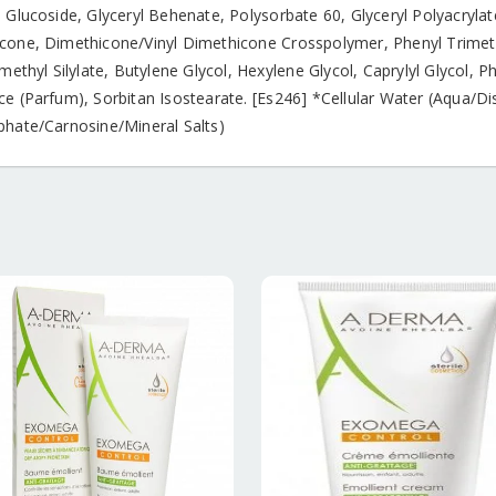
 Glucoside, Glyceryl Behenate, Polysorbate 60, Glyceryl Polyacrylat
cone, Dimethicone/Vinyl Dimethicone Crosspolymer, Phenyl Trimet
imethyl Silylate, Butylene Glycol, Hexylene Glycol, Caprylyl Glycol,
ce (Parfum), Sorbitan Isostearate. [Es246] *Cellular Water (Aqua/
phate/Carnosine/Mineral Salts)