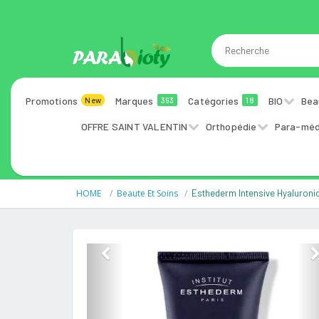
Promotions
Marques
Catégories
BIO
Bea
New
393
18
OFFRE SAINT VALENTIN
Orthopédie
Para-méd
HOME
Beaute Et Soins
Esthederm Intensive Hyaluroni
Previous