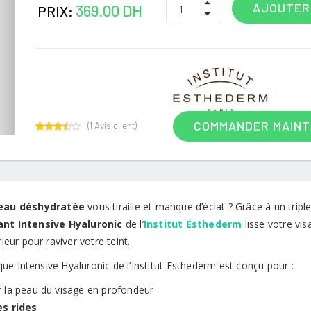
AJOUTER
369.00 DH
PRIX:
COMMANDER MAIN
(
1
Avis client)
1
Rated
3.00
out of
5
based
on
customer
eau déshydratée
vous tiraille et manque d’éclat ? Grâce à un trip
rating
ant
Intensive Hyaluronic
de l’
Institut Esthederm
lisse votre vis
érieur pour raviver votre teint.
ue Intensive Hyaluronic de l’Institut Esthederm est conçu pour :
r la peau du visage en profondeur
les rides