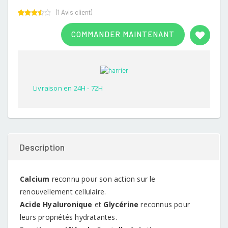
(
1
Avis client)
Rated
1
3.00
COMMANDER MAINTENANT
out of
5
based
on
customer
rating
Livraison en 24H - 72H
Description
Calcium
reconnu pour son action sur le
renouvellement cellulaire.
Acide Hyaluronique
et
Glycérine
reconnus pour
leurs propriétés hydratantes.