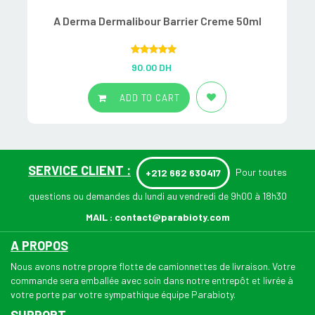
A Derma Dermalibour Barrier Creme 50ml
A
Rated
5.00
90.00
DH
out of 5
ADD TO CART
SERVICE CLIENT :
Pour toutes
+212 662 630417
questions ou demandes du lundi au vendredi de 9h00 à 18h30
MAIL :
contact@parabioty.com
A PROPOS
Nous avons notre propre flotte de camionnettes de livraison. Votre
commande sera emballée avec soin dans notre entrepôt et livrée à
votre porte par votre sympathique équipe Parabioty.
SUPPORT