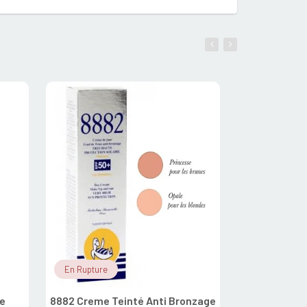
En Rupture
En Stock
e
8882 Creme Teinté Anti Bronzage
8882 Stick La