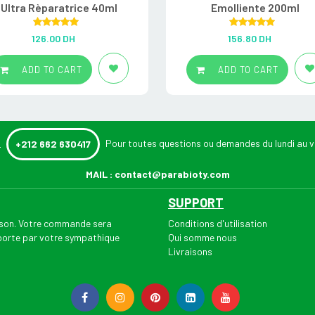
Ultra Rèparatrice 40ml
Emolliente 200ml
Rated
5.00
Rated
5.00
126.00
DH
156.80
DH
out of 5
out of 5
ADD TO CART
ADD TO CART
:
Pour toutes questions ou demandes du lundi au v
+212 662 630417
MAIL :
contact@parabioty.com
SUPPORT
aison. Votre commande sera
Conditions d'utilisation
 porte par votre sympathique
Qui somme nous
Livraisons