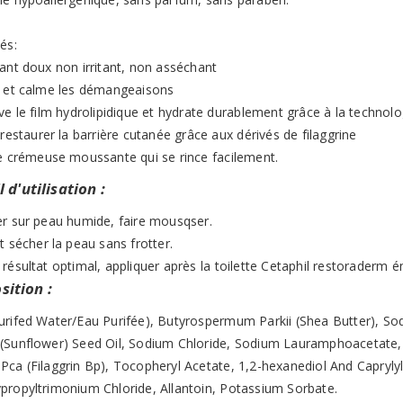
és:
yant doux non irritant, non asséchant
e et calme les démangeaisons
ve le film hydrolipidique et hydrate durablement grâce à la technol
 restaurer la barrière cutanée grâce aux dérivés de filaggrine
re crémeuse moussante qui se rince facilement.
 d'utilisation :
er sur peau humide, faire mousqser.
t sécher la peau sans frotter.
résultat optimal, appliquer après la toilette Cetaphil restoraderm 
ition :
urifed Water/Eau Purifée), Butyrospermum Parkii (Shea Butter), Sod
(Sunflower) Seed Oil, Sodium Chloride, Sodium Lauramphoacetate, 
Pca (Filaggrin Bp), Tocopheryl Acetate, 1,2-hexanediol And Capryly
propyltrimonium Chloride, Allantoin, Potassium Sorbate.