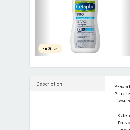
En Stock
Description
Peau à 
Peau sè
Convient
- Riche 
- Tensi
- Formu