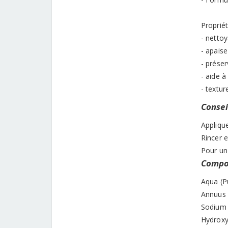
Propriét
- netto
- apais
- préser
- aide à
- textu
Conseil
Appliqu
Rincer e
Pour un 
Compos
Aqua (P
Annuus 
Sodium 
Hydroxy