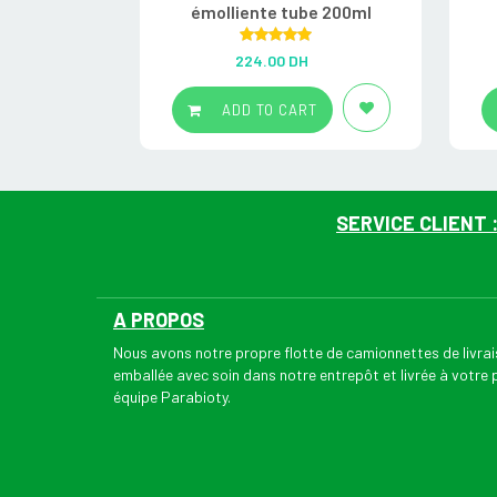
émolliente tube 200ml
Rated
5.00
224.00
DH
out of 5
ADD TO CART
SERVICE CLIENT 
A PROPOS
Nous avons notre propre flotte de camionnettes de livr
emballée avec soin dans notre entrepôt et livrée à votre
équipe Parabioty.