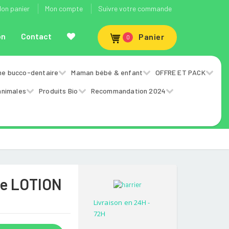
on panier
Mon compte
Suivre votre commande
on
Contact
Panier
0
ne bucco-dentaire
Maman bébé & enfant
OFFRE ET PACK
animales
Produits Bio
Recommandation 2024
e LOTION
l
Livraison en 24H -
72H