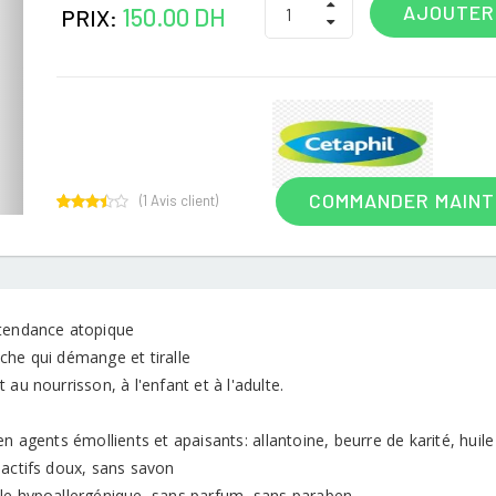
AJOUTER
150.00 DH
PRIX:
COMMANDER MAIN
(
1
Avis client)
1
Rated
3.00
out of
5
based
on
customer
tendance atopique
rating
che qui démange et tiralle
 au nourrisson, à l'enfant et à l'adulte.
en agents émollients et apaisants: allantoine, beurre de karité, huile
oactifs doux, sans savon
le hypoallergénique, sans parfum, sans paraben.