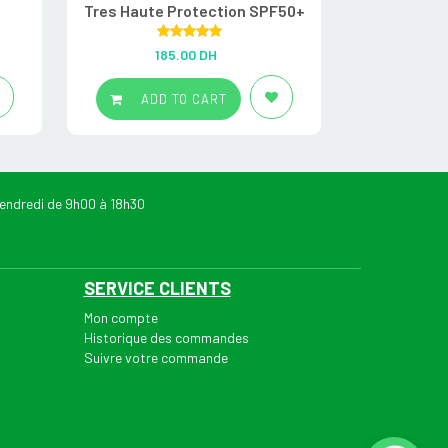
Tres Haute Protection SPF50+
Rated
5.00
R
185.00
DH
6
out of 5
ADD TO CART
ADD
endredi de 9h00 à 18h30
SERVICE CLIENTS
Mon compte
Historique des commandes
Suivre votre commande