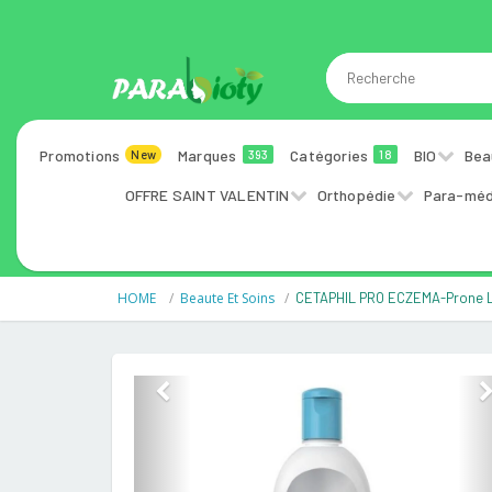
Promotions
Marques
Catégories
BIO
Bea
New
393
18
OFFRE SAINT VALENTIN
Orthopédie
Para-méd
HOME
Beaute Et Soins
CETAPHIL PRO ECZEMA-Prone 
Previous