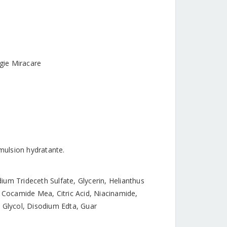
ogie Miracare
émulsion hydratante.
ium Trideceth Sulfate, Glycerin, Helianthus
Cocamide Mea, Citric Acid, Niacinamide,
l Glycol, Disodium Edta, Guar