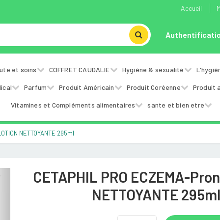
Accueil
M
Authentificati
ute et soins
COFFRET CAUDALIE
Hygiène & sexualité
L'hygiè
ical
Parfum
Produit Américain
Produit Coréenne
Produit 
Vitamines et Compléments alimentaires
sante et bien etre
LOTION NETTOYANTE 295ml
CETAPHIL PRO ECZEMA-Pron
Next
NETTOYANTE 295m