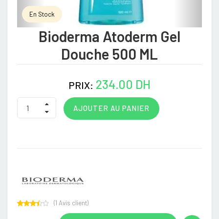
En Stock
Bioderma Atoderm Gel
Douche 500 ML
234.00 DH
PRIX:
AJOUTER AU PANIER
(
1
Avis client)
Rated
1
3.00