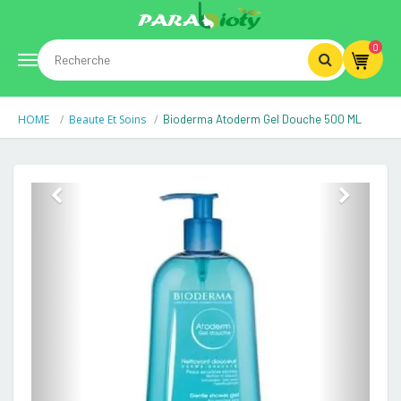
0
Toggle
HOME
Beaute Et Soins
Bioderma Atoderm Gel Douche 500 ML
navigation
Previous
Next