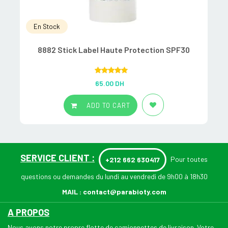
En Stock
8882 Stick Label Haute Protection SPF30
A
Rated
5.00
65.00
DH
out of 5
ADD TO CART
SERVICE CLIENT :
Pour toutes
+212 662 630417
questions ou demandes du lundi au vendredi de 9h00 à 18h30
MAIL :
contact@parabioty.com
A PROPOS
Nous avons notre propre flotte de camionnettes de livraison. Votre