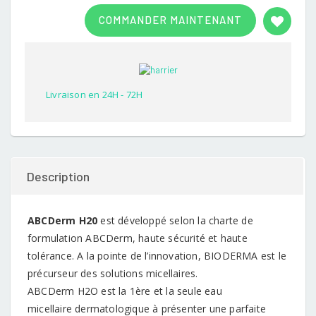
Rated
1
3.00
COMMANDER MAINTENANT
out of
5
based
on
customer
rating
Livraison en 24H - 72H
Description
ABCDerm H20
est développé selon la charte de
formulation ABCDerm, haute sécurité et haute
tolérance. A la pointe de l’innovation, BIODERMA est le
précurseur des solutions micellaires.
ABCDerm H2O est la 1ère et la seule eau
micellaire dermatologique à présenter une parfaite