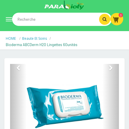
0
Toggle
HOME
Beaute Et Soins
navigation
Bioderma ABCDerm H2O Lingettes 60unitès
Previous
Next