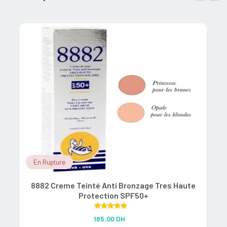
En Rupture
8882 Creme Teinté Anti Bronzage Tres Haute
Protection SPF50+
Rated
5.00
185.00
DH
out of 5