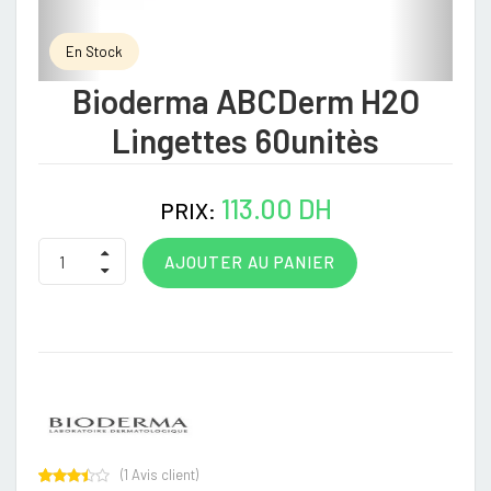
En Stock
Bioderma ABCDerm H2O
Lingettes 60unitès
113.00 DH
PRIX:
AJOUTER AU PANIER
(
1
Avis client)