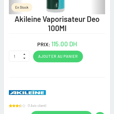
En Stock
Akileine Vaporisateur Deo
100Ml
115.00 DH
PRIX:
AJOUTER AU PANIER
(
1
Avis client)
Rated
1
3.00