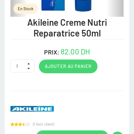
En Stock
Akileine Creme Nutri
Reparatrice 50ml
82.00 DH
PRIX:
AJOUTER AU PANIER
(
1
Avis client)
Rated
1
3.00