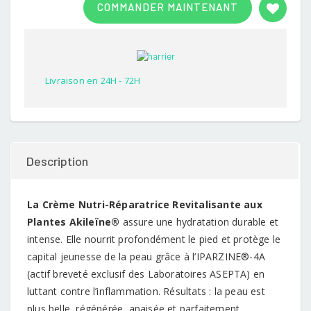
COMMANDER MAINTENANT
out of
5
based
on
customer
rating
Livraison en 24H - 72H
Description
La Crème Nutri-Réparatrice Revitalisante aux
Plantes Akileïne®
assure une hydratation durable et
intense. Elle nourrit profondément le pied et protège le
capital jeunesse de la peau grâce à l’IPARZINE®-4A
(actif breveté exclusif des Laboratoires ASEPTA) en
luttant contre l’inflammation. Résultats : la peau est
plus belle, régénérée, apaisée et parfaitement