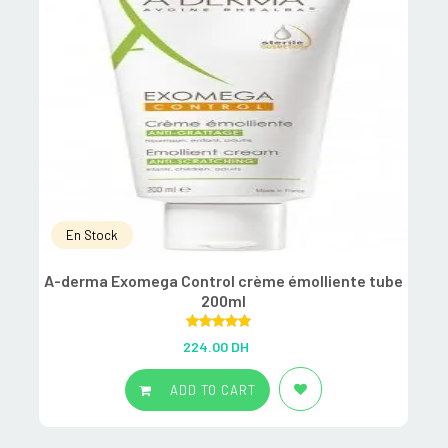
En Stock
A-derma Exomega Control crème émolliente tube
200ml
Rated
5.00
224.00
DH
out of 5
ADD TO CART