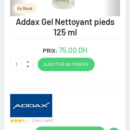
En Stock
Addax Gel Nettoyant pieds
125 ml
75.00 DH
PRIX:
AJOUTER AU PANIER
(
1
Avis client)
Rated
1
3.00