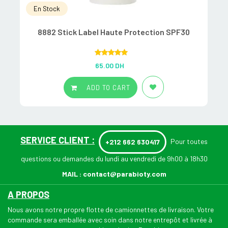
En Stock
8882 Stick Label Haute Protection SPF30
Rated
5.00
65.00
DH
out of 5
ADD TO CART
SERVICE CLIENT :
Pour toutes
+212 662 630417
questions ou demandes du lundi au vendredi de 9h00 à 18h30
MAIL :
contact@parabioty.com
A PROPOS
Nous avons notre propre flotte de camionnettes de livraison. Votre
commande sera emballée avec soin dans notre entrepôt et livrée à