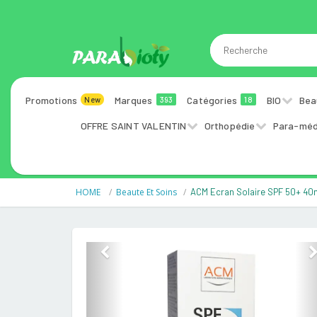
Promotions
Marques
Catégories
BIO
Bea
New
393
18
OFFRE SAINT VALENTIN
Orthopédie
Para-méd
HOME
Beaute Et Soins
ACM Ecran Solaire SPF 50+ 40
Previous