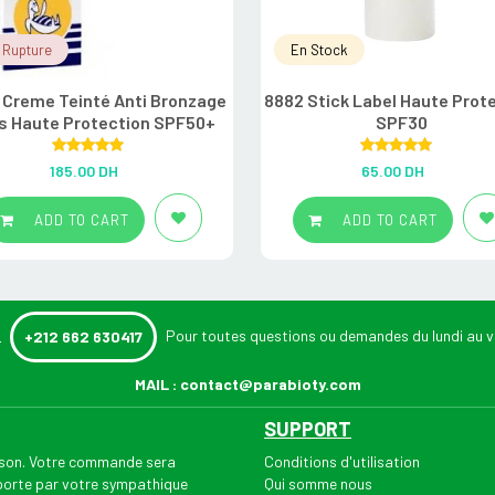
 Rupture
En Stock
 Creme Teinté Anti Bronzage
8882 Stick Label Haute Prot
s Haute Protection SPF50+
SPF30
Rated
5.00
Rated
5.00
185.00
DH
65.00
DH
out of 5
out of 5
ADD TO CART
ADD TO CART
:
Pour toutes questions ou demandes du lundi au v
+212 662 630417
MAIL :
contact@parabioty.com
SUPPORT
aison. Votre commande sera
Conditions d'utilisation
 porte par votre sympathique
Qui somme nous