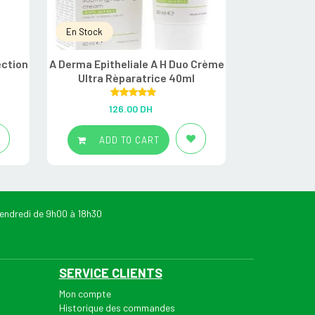
En Stock
En Stock
ection
A Derma Epitheliale A H Duo Crème
A-derma Exo
Ultra Rèparatrice 40ml
émollie
Rated
5.00
R
126.00
DH
22
out of 5
ADD TO CART
ADD
endredi de 9h00 à 18h30
SERVICE CLIENTS
Mon compte
Historique des commandes