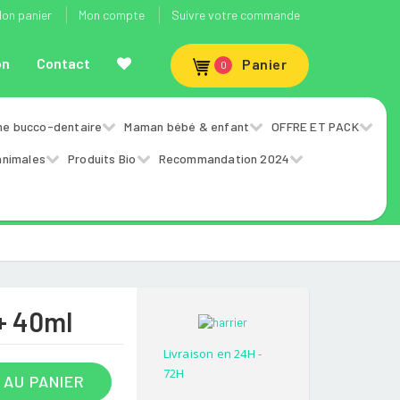
on panier
Mon compte
Suivre votre commande
on
Contact
Panier
0
ne bucco-dentaire
Maman bébé & enfant
OFFRE ET PACK
animales
Produits Bio
Recommandation 2024
+ 40ml
Livraison en 24H -
72H
 AU PANIER