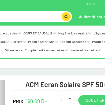
Accueil
M
Authentificati
ute et soins
COFFRET CAUDALIE
Hygiène & sexualité
L'hygiè
ical
Parfum
Produit Américain
Produit Coréenne
Produit 
Vitamines et Compléments alimentaires
sante et bien etre
ml
ACM Ecran Solaire SPF 50
Next
AJOUTER
160.00 DH
PRIX: