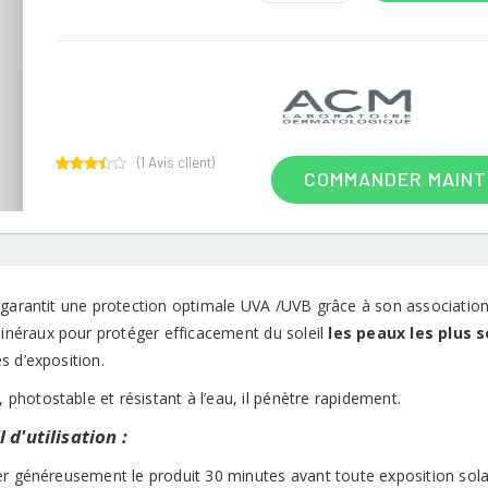
(
1
Avis client)
COMMANDER MAIN
1
Rated
3.00
out of
5
based
on
customer
rating
garantit une protection optimale UVA /UVB grâce à son association e
 minéraux pour protéger efficacement du soleil
les peaux les plus 
s d’exposition.
e, photostable et résistant à l’eau, il pénètre rapidement.
 d'utilisation :
er généreusement le produit 30 minutes avant toute exposition sola