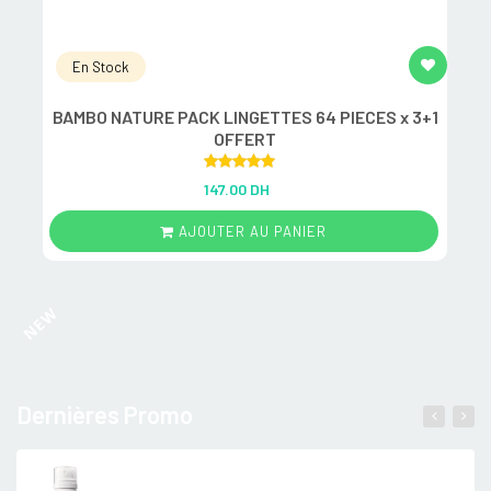
En Stock
BAMBO NATURE PACK LINGETTES 64 PIECES x 3+1
M
OFFERT
Rated
5.00
147.00 DH
out of 5
AJOUTER AU PANIER
NEW
Dernières Promo