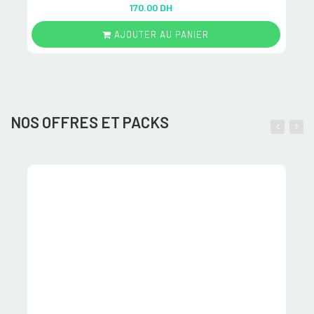
Rated
5.00
170.00 DH
out of 5
AJOUTER AU PANIER
NOS OFFRES ET PACKS