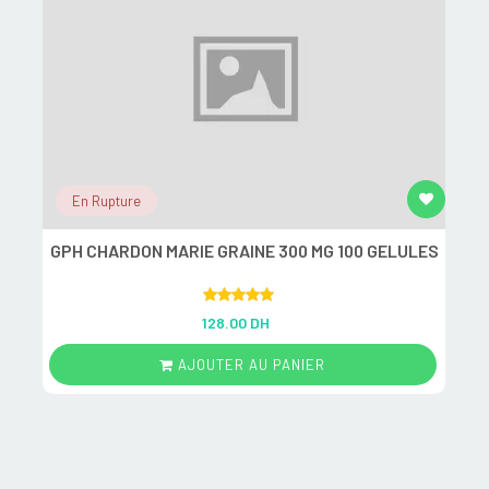
En Rupture
GPH CHARDON MARIE GRAINE 300 MG 100 GELULES
R
Rated
5.00
128.00 DH
out of 5
AJOUTER AU PANIER