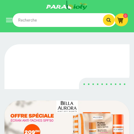
0
Toggle
navigation
PARABIOTY.MA