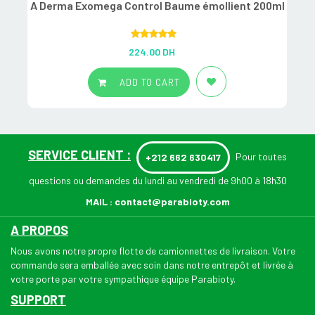
A Derma Exomega Control Baume émollient 200ml
Rated
5.00
224.00
DH
out of 5
ADD TO CART
SERVICE CLIENT :
Pour toutes
+212 662 630417
questions ou demandes du lundi au vendredi de 9h00 à 18h30
MAIL :
contact@parabioty.com
A PROPOS
Nous avons notre propre flotte de camionnettes de livraison. Votre
commande sera emballée avec soin dans notre entrepôt et livrée à
votre porte par votre sympathique équipe Parabioty.
SUPPORT