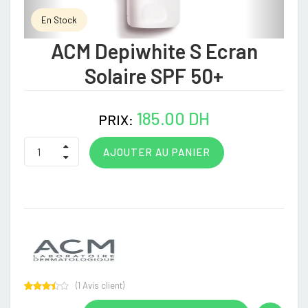
En Stock
ACM Depiwhite S Ecran
Solaire SPF 50+
185.00 DH
PRIX:
AJOUTER AU PANIER
(
1
Avis client)
Rated
1
3.00