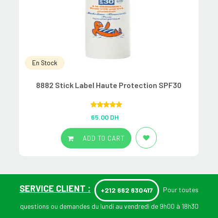
En Stock
8882 Stick Label Haute Protection SPF30
Rated
5.00
65.00
DH
out of 5
ADD TO CART
SERVICE CLIENT :
Pour toutes
+212 662 630417
questions ou demandes du lundi au vendredi de 9h00 à 18h30