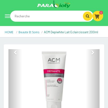
0
Toggle
HOME
Beaute Et Soins
ACM Depiwhite Lait Eclaircissant 200ml
navigation
Previous
Next