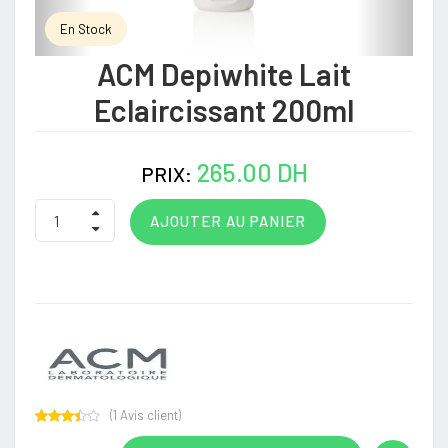
En Stock
ACM Depiwhite Lait
Eclaircissant 200ml
265.00 DH
PRIX:
AJOUTER AU PANIER
(
1
Avis client)
Rated
1
3.00