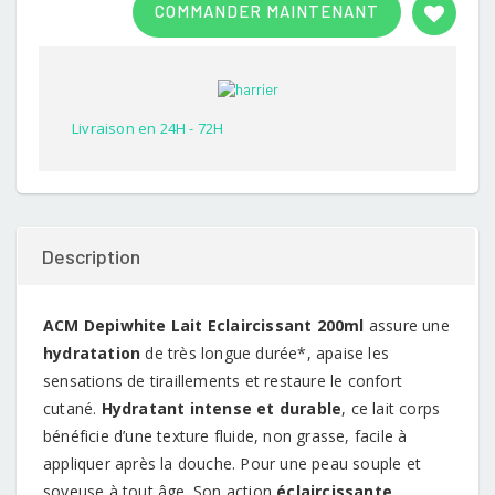
COMMANDER MAINTENANT
out of
5
based
on
customer
rating
Livraison en 24H - 72H
Description
ACM Depiwhite Lait Eclaircissant 200ml
assure une
hydratation
de très longue durée*, apaise les
sensations de tiraillements et restaure le confort
cutané.
Hydratant intense et durable
, ce lait corps
bénéficie d’une texture fluide, non grasse, facile à
appliquer après la douche. Pour une peau souple et
soyeuse à tout âge. Son action
éclaircissante