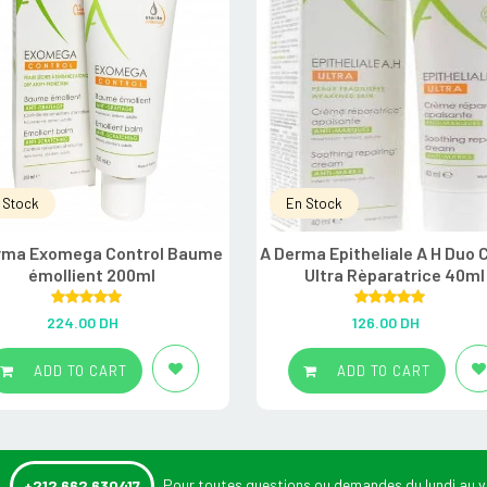
 Stock
En Stock
rma Exomega Control Baume
A Derma Epitheliale A H Duo
émollient 200ml
Ultra Rèparatrice 40ml
Rated
5.00
Rated
5.00
224.00
DH
126.00
DH
out of 5
out of 5
ADD TO CART
ADD TO CART
:
Pour toutes questions ou demandes du lundi au v
+212 662 630417