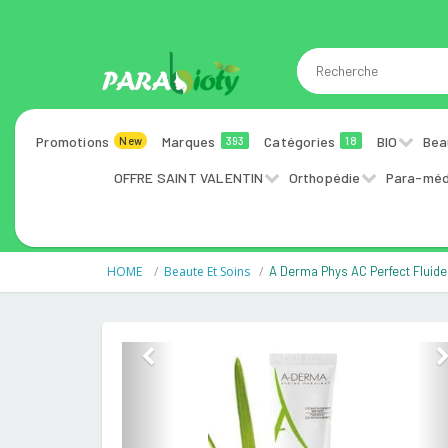
Promotions
Marques
Catégories
BIO
Bea
New
393
18
OFFRE SAINT VALENTIN
Orthopédie
Para-méd
HOME
Beaute Et Soins
A Derma Phys AC Perfect Fluid
Previous