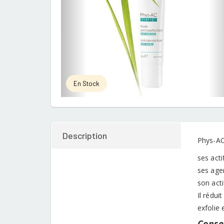
En Stock
Description
Phys-AC
ses acti
ses age
son acti
Il rédui
exfolie 
Consei