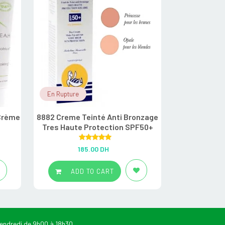
En Rupture
En Stock
 Crème
8882 Creme Teinté Anti Bronzage
A-derma Exo
Tres Haute Protection SPF50+
émollie
Rated
5.00
R
185.00
DH
22
out of 5
ADD TO CART
ADD
endredi de 9h00 à 18h30