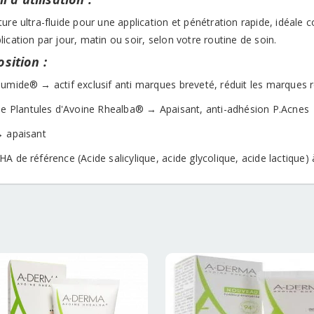
ture ultra-fluide pour une application et pénétration rapide, idéal
ication par jour, matin ou soir, selon votre routine de soin.
sition :
lumide® → actif exclusif anti marques breveté, réduit les marques 
 de Plantules d'Avoine Rhealba® → Apaisant, anti-adhésion P.Acnes
→ apaisant
A de référence (Acide salicylique, acide glycolique, acide lactique)