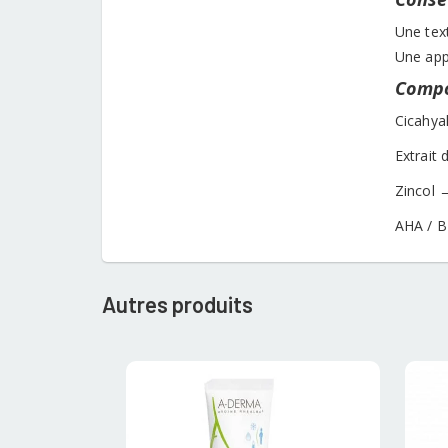
Une tex
Une appl
Compo
Cicahya
Extrait
Zincol 
AHA / BH
Autres produits