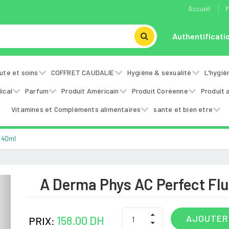
Accueil
M
Authentificati
ute et soins
COFFRET CAUDALIE
Hygiène & sexualité
L'hygiè
ical
Parfum
Produit Américain
Produit Coréenne
Produit 
Vitamines et Compléments alimentaires
sante et bien etre
e 40ml
A Derma Phys AC Perfect Fl
Next
AJOUTER
158.00 DH
PRIX: