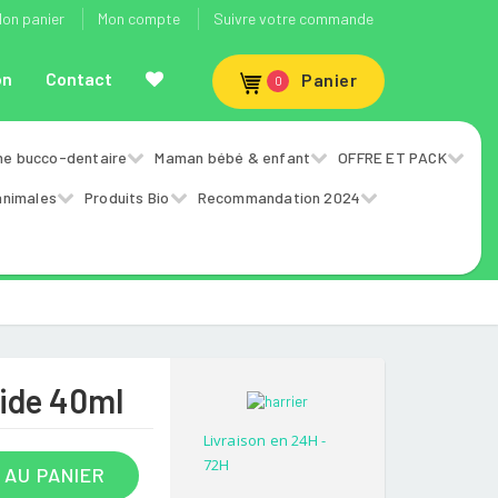
on panier
Mon compte
Suivre votre commande
on
Contact
Panier
0
ne bucco-dentaire
Maman bébé & enfant
OFFRE ET PACK
animales
Produits Bio
Recommandation 2024
uide 40ml
Livraison en 24H -
72H
 AU PANIER