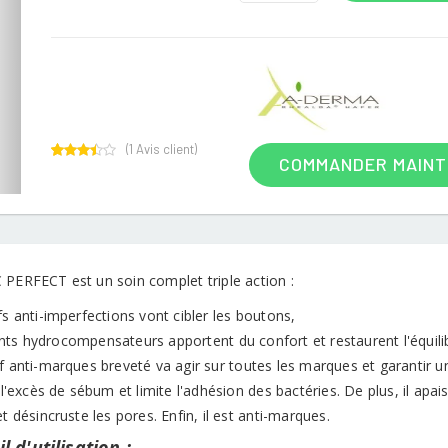
(
1
Avis client)
COMMANDER MAIN
1
Rated
3.00
out of
5
based
on
customer
rating
 PERFECT est un soin complet triple action :
fs anti-imperfections vont cibler les boutons,
nts hydrocompensateurs apportent du confort et restaurent l'équili
f anti-marques breveté va agir sur toutes les marques et garantir un
t l'excès de sébum et limite l'adhésion des bactéries. De plus, il apais
et désincruste les pores. Enfin, il est anti-marques.
l d'utilisation :