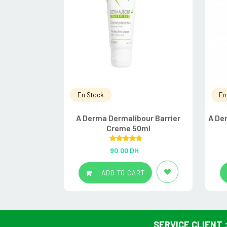
En Stock
En
A Derma Dermalibour Barrier
A De
Creme 50ml
Rated
5.00
90.00
DH
out of 5
ADD TO CART
SERVICE CLIENT 